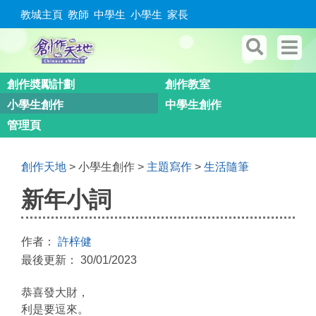
教城主頁
教師
中學生
小學生
家長
創作奬勵計劃
創作教室
小學生創作
中學生創作
管理頁
創作天地
> 小學生創作 >
主題寫作
>
生活隨筆
新年小詞
作者：
許梓健
最後更新： 30/01/2023
恭喜發大財，
利是要逗來。