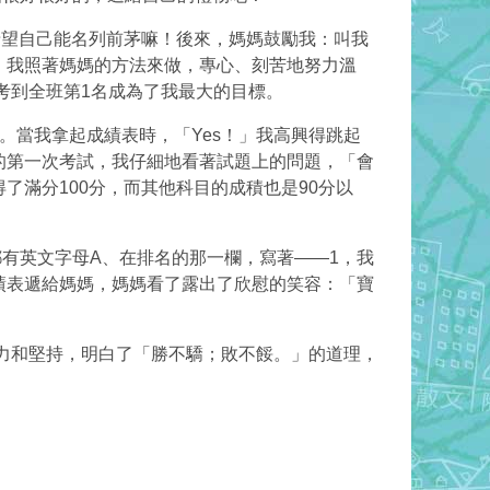
望自己能名列前茅嘛！後來，媽媽鼓勵我：叫我
照著媽媽的​方法​來做，專心、刻苦地努力溫
考到全班第1名成為了我最大的目標。
。當我拿起成績表時，「Yes！」我高興得跳起
第一次考試，我仔細地看著試題上的問題，「會​
滿分100分，而其他科目的成積也是90分以
有英文字母A、在排名的那一欄，寫著——1，我
績表遞給媽媽，媽媽看了露出了欣慰的笑容：「寶
和堅持，明白了「勝不驕；敗不餒。」的道理，