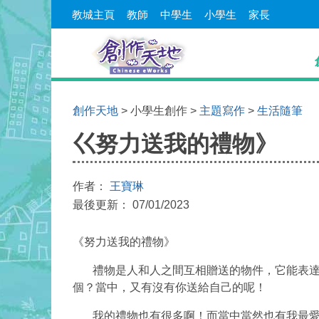
教城主頁
教師
中學生
小學生
家長
創作天地
> 小學生創作 >
主題寫作
>
生活隨筆
巜努力送我的禮物》
作者：
王寶琳
最後更新： 07/01/2023
《努力送我的禮物》
​​​​​​​​
禮物是
人和人之間互相贈送的物件
，它能
表
個？當中，又有沒有你送給自己的呢！
我的禮物也有很多啊！而當中當然也有我最愛的