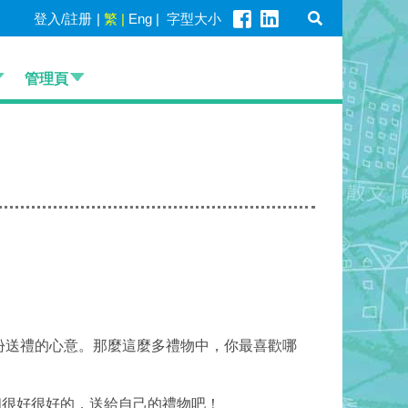
登入/註册
|
繁
|
Eng
|
字型大小
管理頁
份送禮的心意。那麼這麼多禮物中，你最喜歡哪
很好很好的，送給自己的禮物吧！