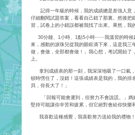
記得一年級的時候，我的成績總是差強人意，都
仔細翻閱試題答案，看看自己錯了那裏。然後把錯
習，試卷上的小錯誤都被我找了出來。果然，我的
30分鐘、1小時、1點5小時⋯⋯我溫習的時候
來，感動的淚珠兒從我的眼眶滴下來，這是我三
做，會做，全部都會做！」我心想，考試開始了，
上。
拿到成績表的那一刻，我深深地吸了一口氣，在
頓時愣住了，沒錯！這張成績表是我的，我的排
貝，你長大了！」
「回報可能會遲到，但努力不會說謊。」媽媽
堅持可能讓你辛苦和疲累，但它絕對會給你快樂
我喜歡這種感覺，我喜歡努力送給我的禮物！