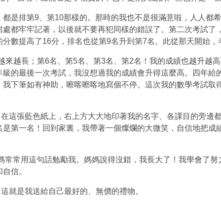
是排第9、第10那樣的。那時的我也不是很滿意啦，人人都希
處都牢牢記著，以後就不要再犯同樣的錯誤了。第二次考試了，我
分數提高了16分，排名也從第9名升到第7名。此從那天開始，
越來越長；第6名、第5名、第3名、第2名！我的成績也越升越高
年級的最後一次考試，我沒想過我的成績會升得這麼高。四年給的
我下筆如有神助，嚓喀嚓喀地寫個不停。這次我的數學考試取得了
這張藍色紙上，右上方大大地印著我的名字、各課目的旁邊都
名是第一名！回到家裏，我帶著一個燦爛的大微笑，自信地把成
常常用這句話勉勵我。媽媽說得沒錯，我長大了！我學會了努力
和自信。
這就是我送給自己最好的、無價的禮物。