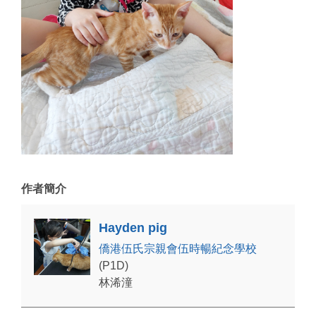
作者簡介
Hayden pig
僑港伍氏宗親會伍時暢紀念學校
(P1D)
林浠潼