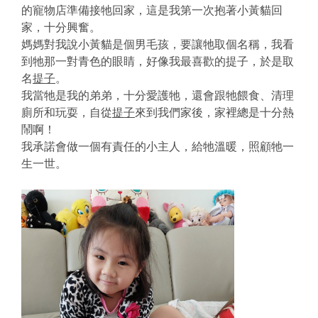
的寵物店準備接牠回家，這是我第一次抱著小黃貓回
家，十分興奮。
媽媽對我說小黃貓是個男毛孩，要讓牠取個名稱，我看
到牠那一對青色的眼睛，好像我最喜歡的提子，於是取
名
提子
。
我當牠是我的弟弟，十分愛護牠，還會跟牠餵食、清理
廁所和玩耍，自從
提子
來到我們家後，家裡總是十分熱
鬧啊！
我承諾會做一個有責任的小主人，給牠溫暖，照顧牠一
生一世。