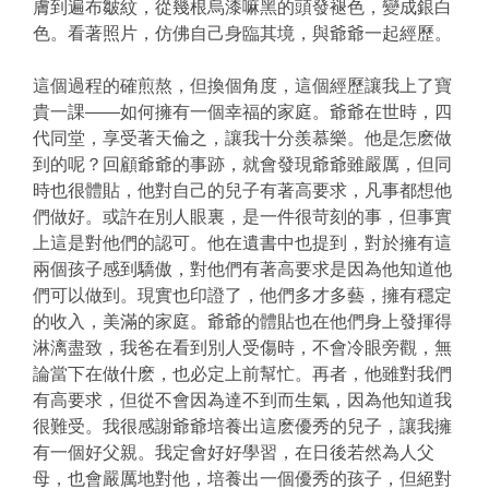
膚到遍布皺紋，從幾根烏漆嘛黑的頭發褪色，變成銀白
色。看著照片，仿佛自己身臨其境，與爺爺一起經歷。
這個過程的確煎熬，但換個角度，這個經歷讓我上了寶
貴一課——如何擁有一個幸福的家庭。爺爺在世時，四
代同堂，享受著天倫之，讓我十分羨慕樂。他是怎麽做
到的呢？回顧爺爺的事跡，就會發現爺爺雖嚴厲，但同
時也很體貼，他對自己的兒子有著高要求，凡事都想他
們做好。或許在別人眼裏，是一件很苛刻的事，但事實
上這是對他們的認可。他在遺書中也提到，對於擁有這
兩個孩子感到驕傲，對他們有著高要求是因為他知道他
們可以做到。現實也印證了，他們多才多藝，擁有穩定
的收入，美滿的家庭。爺爺的體貼也在他們身上發揮得
淋漓盡致，我爸在看到別人受傷時，不會冷眼旁觀，無
論當下在做什麽，也必定上前幫忙。再者，他雖對我們
有高要求，但從不會因為達不到而生氣，因為他知道我
很難受。我很感謝爺爺培養出這麽優秀的兒子，讓我擁
有一個好父親。我定會好好學習，在日後若然為人父
母，也會嚴厲地對他，培養出一個優秀的孩子，但絕對