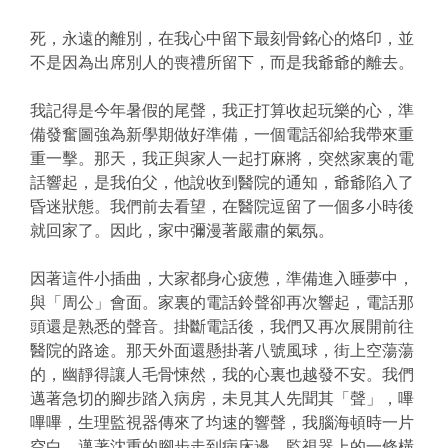
死，永遠的離別，在我心中留下最刻骨銘心的烙印，並
不是因為出席別人的喪禮所留下，而是我爺爺的離去。
我記得是今年暑假的尾聲，我正打算收起玩樂的心，準
備發奮圖強為新學期做好準備，一個電話卻給我帶來重
重一擊。那天，我正與家人一起打麻將，突然家裏的電
話響起，是我伯父，他說收到醫院的通知，爺爺陷入了
昏迷狀態。我們前去看望，在醫院逗留了一個多小時後
就回家了。因此，家中彌漫著嚴肅的氣氛。
因著這件小插曲，大家都身心疲憊，準備進入睡夢中，
與「周公」會面。家裏的電話鈴聲卻再次響起，電話那
頭還是熟悉的聲音。掛斷電話後，我們又再次展開前往
醫院的路途。那天外面還懸掛著八號風球，街上空蕩蕩
的，幽靜得讓人毛骨悚然，我的心裏也越發不安。我們
邁著急切的腳步踏入病房，未見其人先聞其「聲」，嗶
嗶嗶，生理監視器傳來了均速的響聲，我腦海頓時一片
空白，邁著沈重的腳步走到病床邊，監視器上的一條橫