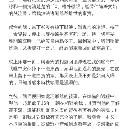
線和一個清清楚楚的「0」格外礙眼，響聲伴隨著奶奶
的哭泣聲，讓我無法逃避爺爺離世的事實。
感性的我，當下卻沒有掉下眼淚，還異常的冷靜。待了
一會兒後，便出去等待醫生簽署死亡證。待一切辦妥，
離開醫院時，已經淩晨兩點多了。回到家中，我們輪流
洗澡，又折騰好一會兒，終於能重新回到被窩裏了。
躺上床那一刻，與爺爺的相處回憶浮現在我的腦海中。
眼眶中突然掉下什麽東西，潮濕地劃過我的臉頰，在皮
膚上留下一道曲折的線。那天晚上我不知是如何入眠
的，只知道醒來時枕頭還是濕濕的。
之後，我們便開始處理爺爺的後事。在準備的過程中，
與他一起相處了16年，朝夕相對的我，其實對他的了解
卻不深。誰能想到嚴肅外表的背後有著有趣的靈魂，也
是那一刻我才對爺爺有著完全的了解。我翻看一本又一
本厚重的相冊，從爺爺小時候到逐漸年邁，從滑嫩的皮