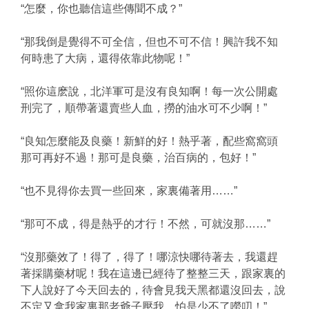
“怎麼，你也聽信這些傳聞不成？”
“那我倒是覺得不可全信，但也不可不信！興許我不知
何時患了大病，還得依靠此物呢！”
“照你這麽說，北洋軍可是沒有良知啊！每一次公開處
刑完了，順帶著還賣些人血，撈的油水可不少啊！”
“良知怎麼能及良藥！新鮮的好！熱乎著，配些窩窩頭
那可再好不過！那可是良藥，治百病的，包好！”
“也不見得你去買一些回來，家裏備著用……”
“那可不成，得是熱乎的才行！不然，可就沒那……”
“沒那藥效了！得了，得了！哪涼快哪待著去，我還趕
著採購藥材呢！我在這邊已經待了整整三天，跟家裏的
下人說好了今天回去的，待會見我天黑都還沒回去，說
不定又拿我家裏那老爺子壓我，怕是少不了嘮叨！”