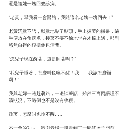
還是隨她一塊回去診病。
“老黃，幫我看一會醫館，我隨這名老嬸一塊回去！”
老黃沉默不語，默默地點了點頭，手上握著的掃帚，隨
手便放在角落處，接著不疾不徐地坐在木椅上邊，那副
悠然自得的模樣倒也清閒。
“您兒子現在醒著，還是睡著啊？”
“我兒子睡著，怎麼叫也喚不醒！我……我該怎麼辦
啊！”
我與老婦一邊趕著路，一邊談著話，雖然三言兩語理不
清狀況，不過倒也不是沒有收穫。
睡著，怎麼叫也喚不醒……
不一會的功夫，我與老婦一塊走到了一間破屋子門前，