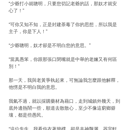
“少爺打小就聰明，只要您切記老爺的話，那奴才就安
心了！”
“可你又知不知，正是封建荼毒了你的思想，所以我是
主子，你是下人！”
“少爺聰明，奴才卻是不明白您的意思。”
“當真愚笨，你跟那張口閉嘴就是中舉的老嬸又有何區
別！”
那一天，我與老黃爭執起來，可無論我怎麼跟他解釋，
他愣是不明白我的意思。
我氣不過，就以採購藥材為藉口，走到城鎮外幾天，到
底外邊熱鬧一些，順道去散散心，至少不像這窮鄉僻
壤，都是些愚民。
“這位先生，我看你衣著簡樸，卻是丰神飄灑，器宇軒