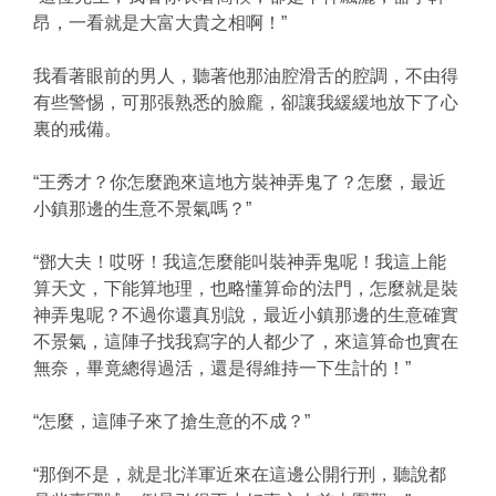
昂，一看就是大富大貴之相啊！”
我看著眼前的男人，聽著他那油腔滑舌的腔調，不由得
有些警惕，可那張熟悉的臉龐，卻讓我緩緩地放下了心
裏的戒備。
“王秀才？你怎麼跑來這地方裝神弄鬼了？怎麼，最近
小鎮那邊的生意不景氣嗎？”
“鄧大夫！哎呀！我這怎麼能叫裝神弄鬼呢！我這上能
算天文，下能算地理，也略懂算命的法門，怎麼就是裝
神弄鬼呢？不過你還真別說，最近小鎮那邊的生意確實
不景氣，這陣子找我寫字的人都少了，來這算命也實在
無奈，畢竟總得過活，還是得維持一下生計的！”
“怎麼，這陣子來了搶生意的不成？”
“那倒不是，就是北洋軍近來在這邊公開行刑，聽說都