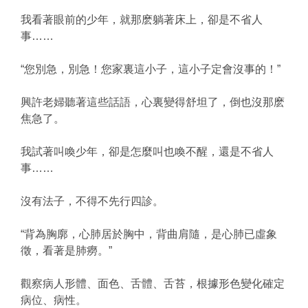
我看著眼前的少年，就那麽躺著床上，卻是不省人
事……
“您別急，別急！您家裏這小子，這小子定會沒事的！”
興許老婦聽著這些話語，心裏變得舒坦了，倒也沒那麽
焦急了。
我試著叫喚少年，卻是怎麼叫也喚不醒，還是不省人
事……
沒有法子，不得不先行四診。
“背為胸廓，心肺居於胸中，背曲肩隨，是心肺已虛象
徵，看著是肺癆。”
觀察病人形體、面色、舌體、舌苔，根據形色變化確定
病位、病性。