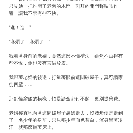
只見她一把推開了老舊的木門，刺耳的開門聲吱吱作
響，讓我不禁有些不快。
“進！進！”
“麻煩了！麻煩了！”
我看著身前的老婦，竟然這麽不懂禮法，雖然不由得有
些不悅，倒也沒有言溢於表。
我跟著老婦的後邊，打量著眼前這間破屋子，真可謂家
徒四壁……
那副怪窮酸的模樣，怕是診金都付不起，更別提藥費。
老婦徑直地向著這間破屋子裏邊走去，沒幾步便是走到
了一名少年的身前，只見那少年面色蒼白，渾身冒著冷
汗，就那麽躺著床上。