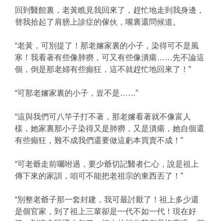
回到醫館裏，老黃瞧見我回來了，趕忙地走到我身邊，
替我拾起了肩膀上診症的傢伙，嘴裏還問候道。
“老黃，可別提了！那老嬸家裏的小子，染得可不是風
寒！我看著有些像肺癆，可又有些像潰瘍……先不論這
個，倒是那老婦有些癲狂，這不就趕忙地回來了！”
“可那老嬸家裏的小子，豈不是……”
“這與我們可八竿子打不著，那老嬸看著就不像富人
樣，她家裏那小子染得又是肺癆，又是潰瘍，她自個還
有些癲狂，難不成我們還要做這虧本買賣不成！”
“可老爺走前囑咐過，要少爺切記醫者仁心，說是祖上
傳下來的家訓，咱可不能把老祖宗的東西丟了！”
“別整老爺子那一套封建，我可最討厭了！祖上多少還
是個官家，到了祖上三輩卻是一代不如一代！現在好