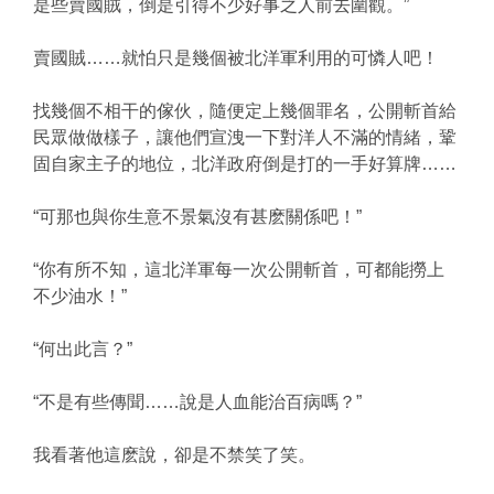
是些賣國賊，倒是引得不少好事之人前去圍觀。”
賣國賊……就怕只是幾個被北洋軍利用的可憐人吧！
找幾個不相干的傢伙，隨便定上幾個罪名，公開斬首給
民眾做做樣子，讓他們宣洩一下對洋人不滿的情緒，鞏
固自家主子的地位，北洋政府倒是打的一手好算牌……
“可那也與你生意不景氣沒有甚麽關係吧！”
“你有所不知，這北洋軍每一次公開斬首，可都能撈上
不少油水！”
“何出此言？”
“不是有些傳聞……說是人血能治百病嗎？”
我看著他這麽說，卻是不禁笑了笑。