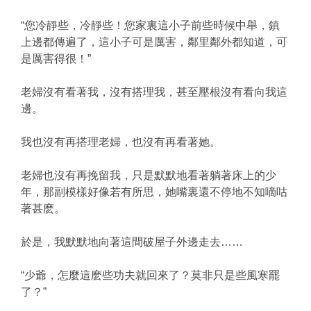
“您冷靜些，冷靜些！您家裏這小子前些時候中舉，鎮
上邊都傳遍了，這小子可是厲害，鄰里鄰外都知道，可
是厲害得很！”
老婦沒有看著我，沒有搭理我，甚至壓根沒有看向我這
邊。
我也沒有再搭理老婦，也沒有再看著她。
老婦也沒有再挽留我，只是默默地看著躺著床上的少
年，那副模樣好像若有所思，她嘴裏還不停地不知嘀咕
著甚麽。
於是，我默默地向著這間破屋子外邊走去……
“少爺，怎麼這麽些功夫就回來了？莫非只是些風寒罷
了？”