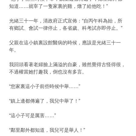
知道……就宰了一隻家裏的雞，燉了給他吃！”
光緒三十一年，清政府正式宣佈：“自丙午科為始，所
有鄉試、會試一律停止，各省歲、科考試亦即停止。”
父親在這小鎮裏設館醫病的時候，應該是光緒三十一
年。
我回頭看著老婦臉上滿溢的自豪，雖然覺得古怪得很，
不過權當她打趣我，倒也沒有多言。
“您家裏這小子前些時候中舉……”
“鎮上邊都傳遍了，我兒中舉了！”
“這小子可是厲害……”
“鄰里鄰外都知道，我兒可是舉人！”