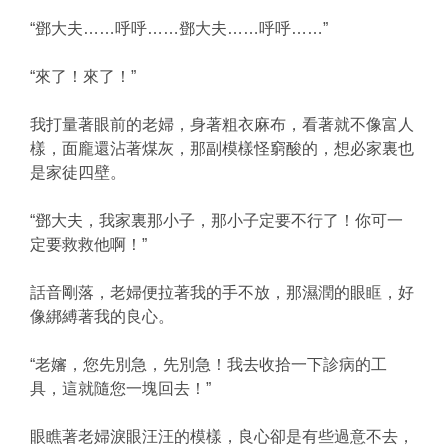
“鄧大夫……呼呼……鄧大夫……呼呼……”
“來了！來了！”
我打量著眼前的老婦，身著粗衣麻布，看著就不像富人
樣，面龐還沾著煤灰，那副模樣怪窮酸的，想必家裏也
是家徒四壁。
“鄧大夫，我家裏那小子，那小子定要不行了！你可一
定要救救他啊！”
話音剛落，老婦便拉著我的手不放，那濕潤的眼眶，好
像綁縛著我的良心。
“老嬸，您先別急，先別急！我去收拾一下診病的工
具，這就隨您一塊回去！”
眼瞧著老婦淚眼汪汪的模樣，良心卻是有些過意不去，