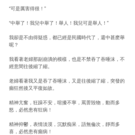
“可是厲害得很！”
“中舉了！我兒中舉了！舉人！我兒可是舉人！”
我卻是不由得疑惑，都已經是民國時代了，還中甚麽舉
呢？
我看著老婦那副崩潰的模樣，也是不禁吞了吞唾沫，不
經意間往後縮了縮。
老婦看著我又是吞了吞唾沫，又是往後縮了縮，突發的
癲狂然後又平復如故。
精神亢奮，狂躁不安，喧擾不寧，罵詈毀物，動而多
怒，必然患有狂病！
精神抑鬱，表情淡漠，沉默痴呆，語無倫次，靜而多
喜，必然患有癲病！