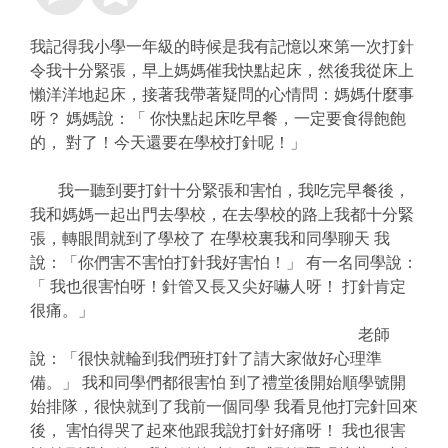
我記得我小學一年級的時候是我有記憶以來第一次打針
令我十分緊張，早上媽媽催我快點起床，然後我從床上
懶洋洋地起床，接著我帶著疑問的心情問：媽媽什麼事
呀？ 媽媽說：「 你快點起床吃早餐，一定要食得飽飽
的， 對了！今天還要在學校打針呢！」
我一聽到要打針十分緊張和害怕，我吃完早餐後，
我和媽媽一起出門去學校，在去學校的路上我都十分緊
張，轉眼間就到了學校了 在學校裏我和同學聊天 我
說：「你們害不害怕打針我好害怕！」 有一名同學說：
「 我也很害怕呀！針管又長又尖好嚇人呀！ 打針肯定
很痛。」
老師
說：「很快就輪到我們班打針了請大家做好心理準
備。」 我和同學們都很害怕 到了禮堂後開始順學號開
始排隊，很快就到了我前一個同學 我看見他打完針回來
後， 害怕得哭了起來他跟我說打針好痛呀！ 我也很害