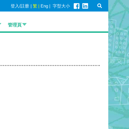
登入/註册
|
繁
|
Eng
|
字型大小
管理頁