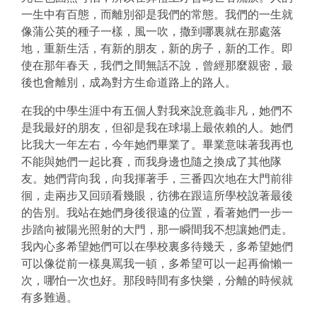
一生中有百態，而離別卻是我們的常態。我們的一生就
像蒲公英的種子一樣，風一吹，撒到哪裏就在那處落
地，重新生活，有新的朋友，新的房子，新的工作。即
使在那年春天，我們之間無話不說，曾經那麼親密，最
後也會離別，成為對方生命道路上的路人。
在我的中學生涯中有五個人對我來說意義非凡，她們不
是我最好的朋友，但卻是我在球場上最依賴的人。她們
比我大一年左右，今年她們畢業了。畢業意味著我再也
不能與她們一起比賽，而我身邊也隨之換成了其他隊
友。她們背向我，向我揮著手，三番四次地在大門前徘
徊，走兩步又回頭看幾眼，彷彿在跟這所學校說著最後
的告別。我站在她們身後很遠的位置，看著她們一步一
步踏向被陽光照射的大門，那一瞬間我不想讓她們走。
我內心多希望她們可以在學校裏多待幾天，多希望她們
可以像從前一樣臭罵我一頓，多希望可以一起再偷懶一
次，哪怕一次也好。那段時間有多快樂，分離的時候就
有多難過。