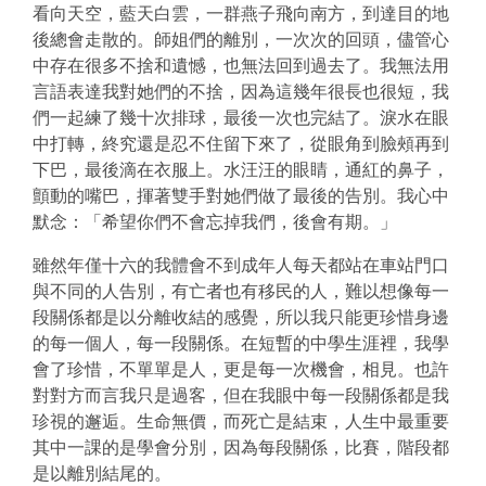
看向天空，藍天白雲，一群燕子飛向南方，到達目的地
後總會走散的。師姐們的離別，一次次的回頭，儘管心
中存在很多不捨和遺憾，也無法回到過去了。我無法用
言語表達我對她們的不捨，因為這幾年很長也很短，我
們一起練了幾十次排球，最後一次也完結了。淚水在眼
中打轉，終究還是忍不住留下來了，從眼角到臉頰再到
下巴，最後滴在衣服上。水汪汪的眼睛，通紅的鼻子，
顫動的嘴巴，揮著雙手對她們做了最後的告別。我心中
默念：「希望你們不會忘掉我們，後會有期。」
雖然年僅十六的我體會不到成年人每天都站在車站門口
與不同的人告別，有亡者也有移民的人，難以想像每一
段關係都是以分離收結的感覺，所以我只能更珍惜身邊
的每一個人，每一段關係。在短暫的中學生涯裡，我學
會了珍惜，不單單是人，更是每一次機會，相見。也許
對對方而言我只是過客，但在我眼中每一段關係都是我
珍視的邂逅。生命無價，而死亡是結束，人生中最重要
其中一課的是學會分別，因為每段關係，比賽，階段都
是以離別結尾的。