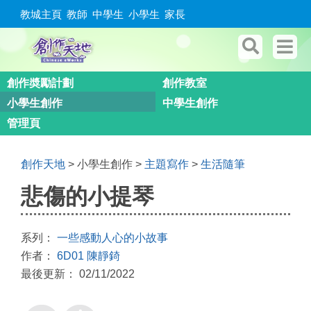
教城主頁
教師
中學生
小學生
家長
創作奬勵計劃
創作教室
小學生創作
中學生創作
管理頁
創作天地
> 小學生創作 >
主題寫作
>
生活隨筆
悲傷的小提琴
系列：
一些感動人心的小故事
作者：
6D01 陳靜錡
最後更新： 02/11/2022