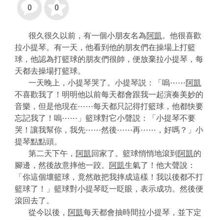
0
0
很久很久以前，有一個小朋友名為
阿凱
。他很喜歡
拉小提琴。有一天，他看到他的朋友們在操場上打籃
球，他認為打籃球的朋友們很帥，便放棄拉小提琴，每
天都去操場打籃球。
一天晚上，小提琴哭了。小提琴説：「嗚⋯⋯
阿凱
不喜歡我了！明明他以前每天都會跟我一起演奏美妙的
音樂，但是他現在⋯⋯每天都只記得打籃球，他都快要
忘記我了！嗚⋯⋯」籃球對它小聲説：「小提琴不要
哭！讓我幫你，我先⋯⋯然後⋯⋯再⋯⋯，好嗎？」小
提琴點點頭。
第二天下午，
阿凱
回家了。籃球悄悄地滾到
阿凱
的
腳邊，然後故意摔他一跤。
阿凱
生氣了！他大聲說：
「你這個壞籃球，竟然敢把我摔成這樣！我以後都不打
籃球了！」籃球對小提琴眨一眨眼，表示成功。然後便
滾回去了。
從今以後，
阿凱
每天都會抽時間拉小提琴，並下定