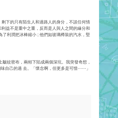
，剩下的只有陌生人和過路人的身分，不談任何情
和利益不是重中之重，反而是人與人之間的緣分和
了利潤把冰棒縮小 ; 他們如玻璃樽裝的汽水，堅
上皺紋密布，兩頰下陷成兩個深坑。我突發奇想，
細味自己的過 去。「懷念啊，但更多是可惜⋯⋯」