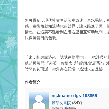
無可置疑，現代社會生活節奏急速，車水馬龍，
感。這街角就如這時代的結界，讓人踏進了另一
情感。在這裏不難看到左鄰右里相互幫助慰問 ，
決保留昔日的包裝。
「來，把頭靠過來，試試這條圍巾!」一把沙啞
鼓起勇氣問:「外婆，你懷念以前的雜貨店嗎?」
時間匆匆而逝，街角亦在記憶中逐漸失去足跡⋯
作者簡介
nickname-dgs-198855
拔萃女書院
(S4Y)
就讀中四的學生