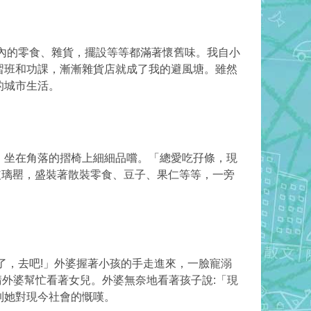
內的零食、雜貨，擺設等等都滿著懷舊味。我自小
習班和功課，漸漸雜貨店就成了我的避風塘。雖然
的城市生活。
，坐在角落的摺椅上細細品嚐。「總愛吃孖條，現
玻璃罌，盛裝著散裝零食、豆子、果仁等等，一旁
了，去吧!」外婆握著小孩的手走進來，一臉寵溺
請外婆幫忙看著女兒。外婆無奈地看著孩子說:「現
到她對現今社會的慨嘆。