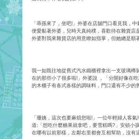
「乖孫來了，坐吧!」外婆在店舖門口看見我，
便愛黏著外婆，兒時天真純樸，喜歡待在雜貨店
外婆對我來雜貨店的用意瞭如指掌，但她總是順
我一如既往地從舊式汽水鐵櫃裡拿出一支玻璃樽
在的那些小了很多啦!」外婆說 ，「分開好像在
的木櫃子有各式各樣的調味料，門口還有不少的
「珊姨，這次也要麻煩您啦!」一位年輕婦人客氣
道:「想吃什麼糖果就拿吧，要雪糕嗎?」安頓小
在哪有以前那樣，左鄰右里都會互相幫助，沒有