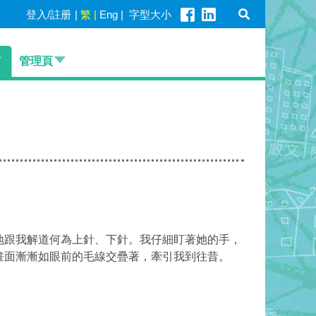
登入/註册
|
繁
|
Eng
|
字型大小
管理頁
地跟我解道何為上針、下針。我仔細盯著她的手，
畫面漸漸如眼前的毛線交疊著，牽引我到往昔。