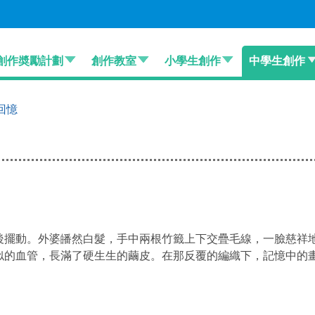
創作奬勵計劃
創作教室
小學生創作
中學生創作
回憶
後擺動。外婆皤然白髮，手中兩根竹籤上下交疊毛線，一臉慈祥
似的血管，長滿了硬生生的繭皮。在那反覆的編織下，記憶中的