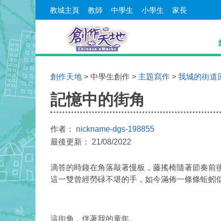
教城主頁
教師
中學生
小學生
家長
創作天地
> 中學生創作 >
主題寫作
>
我城的街道
記憶中的街角
作者：
nickname-dgs-198855
最後更新： 21/08/2022
滴答的時鐘在角落敲著慢板，藤搖椅隨著節奏前
這一雙曾經勞碌不堪的手，如今滿佈一條條蚯蚓
這街角，伴著我的童年。