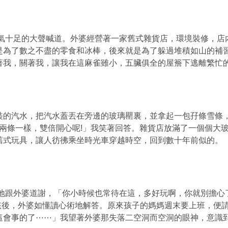
中氣十足的大聲喊道。外婆經營著一家舊式雜貨店，環境裝修，店
是為了數之不盡的零食和冰棒，後來就是為了躲過堆積如山的補
著我，關著我，讓我在這麻雀雖小，五臟俱全的屋簷下逃離繁忙
裝的汽水，把汽水蓋丟在旁邊的玻璃罌裏，並拿起一包孖條雪條
吃兩條一樣，雙倍開心呢!」我笑著回答。雜貨店放滿了一個個大
舊式玩具，讓人彷彿乘坐時光車穿越時空，回到數十年前似的。
地跟外婆道謝，「你小時候也常待在這，多好玩啊，你就別擔心
孩後，外婆如懂讀心術地解答。原來孩子的媽媽週末要上班，便
這會事的了⋯⋯」我望著外婆那失落二空洞而空洞的眼神，意識