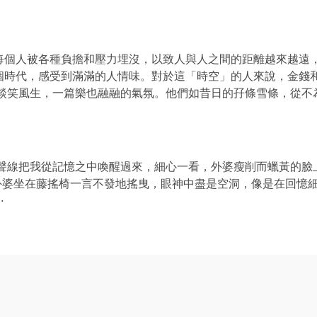
每個人被各種負擔和壓力埋沒，以致人與人之間的距離越來越遠
個時代，感受到滿滿的人情味。對於這「時空」的人來說，金錢
談笑風生，一篇樂也融融的氣氛。他們如昔日的孖條雪條，從不為
的聲線把我從記憶之中喚醒過來，細心一看，外婆瘦削而蠟黃的臉
外婆坐在藤搖椅一言不發地搖曳，眼神中盡是空洞，像是在回憶
⋯