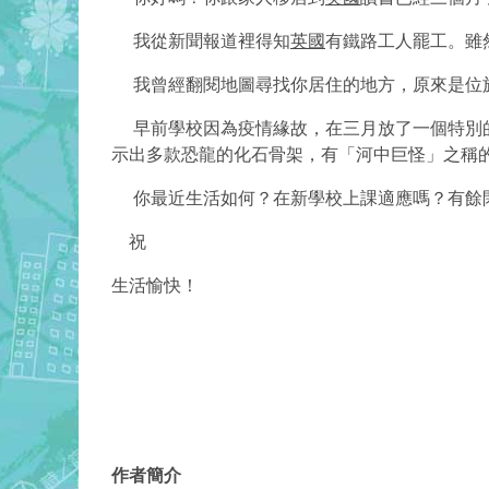
我從新聞報道裡得知
英國
有鐵路工人罷工。雖
我曾經翻閱地圖尋找你居住的地方，原來是位
早前學校因為疫情緣故，在三月放了一個特別的
示出多款恐龍的化石骨架，有「河中巨怪」之稱
你最近生活如何？在新學校上課適應嗎？有餘
祝
生活愉快！
同
浩
二零二二年
作者簡介