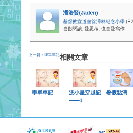
潘浩賢(Jaden)
基督教宣道會徐澤林紀念小學
(P
喜歡閱讀, 愛思考, 也喜愛寫作.
上一篇：學單車記
相關文章
學單車記
派小星穿越記
暑假點滴
——1