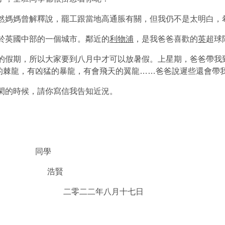
然媽媽曾解釋說，罷工跟當地高通脹有關，但我仍不是太明白，
於英國中部的一個城市。鄰近的
利物浦
，是我爸爸喜歡的
英
超球
假期，所以大家要到八月中才可以放暑假。上星期，爸爸帶我
的棘龍，有凶猛的暴龍，有會飛天的翼龍……爸爸說遲些還會帶
閑的時候，請你寫信我告知近況。
學
賢
八月十七日