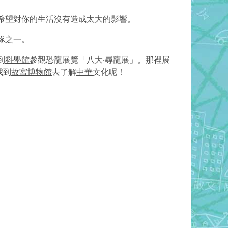
希望對你的生活沒有造成太大的影響。
隊之一。
到
科學館
參觀恐龍展覽「八大‧尋龍展」。那裡展
我到
故宮博物館
去了解
中華
文化呢！