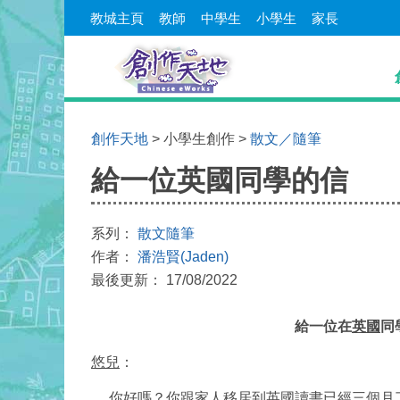
教城主頁
教師
中學生
小學生
家長
創作天地
> 小學生創作 >
散文／隨筆
給一位英國同學的信
系列：
散文隨筆
作者：
潘浩賢(Jaden)
最後更新： 17/08/2022
給一位在
英國
同
悠兒
：
你好嗎？你跟家人移居到
英國
讀書已經三個月