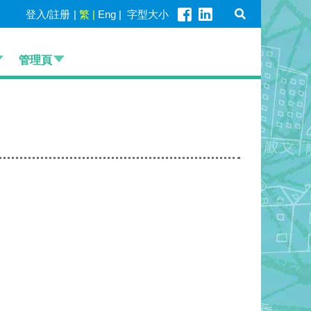
登入/註册
|
繁
|
Eng
|
字型大小
管理頁