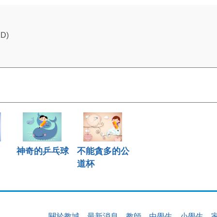
2D)
神奇的乒乓球
不能貪多的公
道杯
關於教城
最新消息
教師
中學生
小學生