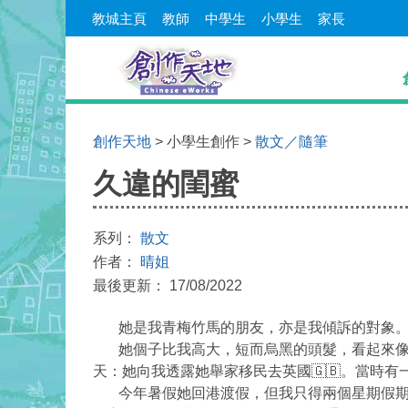
教城主頁
教師
中學生
小學生
家長
創作天地
> 小學生創作 >
散文／隨筆
久違的閨蜜
系列：
散文
作者：
晴姐
最後更新： 17/08/2022
她是我青梅竹馬的朋友，亦是我傾訴的對象。
她個子比我高大，短而烏黑的頭髮，看起來像個
天：她向我透露她舉家移民去英國🇬🇧。當時
今年暑假她回港渡假，但我只得兩個星期假期。