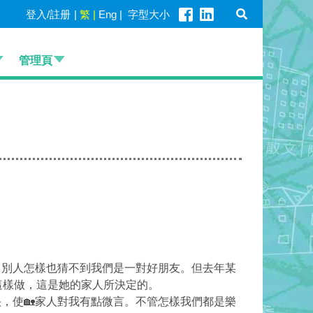
登入/註册
|
繁
|
Eng
|
字型大小
管理頁
。
別人怎樣也猜不到我們是一對好朋友。但去年某
這樣做，這是她的家人所決定的。
使🏡家人對我有點微言。不管怎樣我們都是樂