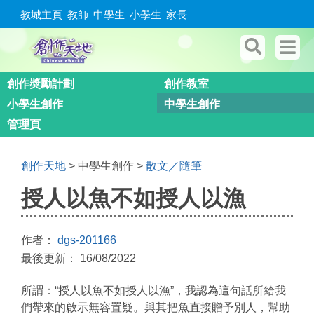
教城主頁
教師
中學生
小學生
家長
創作奬勵計劃
創作教室
小學生創作
中學生創作
管理頁
創作天地
> 中學生創作 >
散文／隨筆
授人以魚不如授人以漁
作者：
dgs-201166
最後更新： 16/08/2022
所謂：“授人以魚不如授人以漁”，我認為這句話所給我
們帶來的啟示無容置疑。與其把魚直接贈予別人，幫助