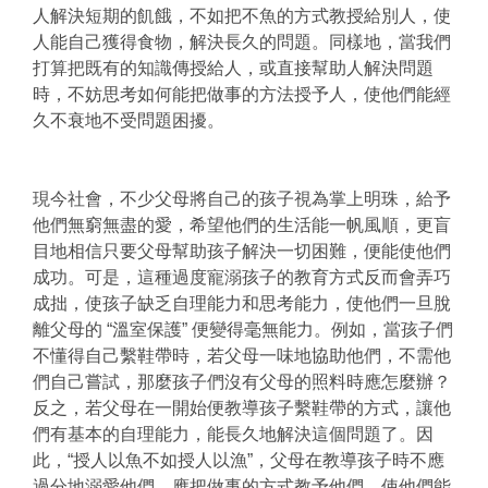
人解決短期的飢餓，不如把不魚的方式教授給別人，使
人能自己獲得食物，解決長久的問題。同樣地，當我們
打算把既有的知識傳授給人，或直接幫助人解決問題
時，不妨思考如何能把做事的方法授予人，使他們能經
久不衰地不受問題困擾。
現今社會，不少父母將自己的孩子視為掌上明珠，給予
他們無窮無盡的愛，希望他們的生活能一帆風順，更盲
目地相信只要父母幫助孩子解決一切困難，便能使他們
成功。可是，這種過度寵溺孩子的教育方式反而會弄巧
成拙，使孩子缺乏自理能力和思考能力，使他們一旦脫
離父母的 “溫室保護” 便變得毫無能力。例如，當孩子們
不懂得自己繫鞋帶時，若父母一味地協助他們，不需他
們自己嘗試，那麼孩子們沒有父母的照料時應怎麼辦？
反之，若父母在一開始便教導孩子繫鞋帶的方式，讓他
們有基本的自理能力，能長久地解決這個問題了。因
此，“授人以魚不如授人以漁”，父母在教導孩子時不應
過分地溺愛他們，應把做事的方式教予他們，使他們能