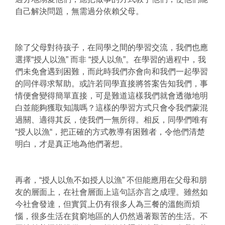
自己解決問題，無需過分依賴父母。
除了父母對待孩子，在同學之間的學習交流，我們也應
選擇“授人以漁” 而非 “授人以魚”。在學習的過程中，我
們未免會遇到困難，而此時我們亦會向和我們一起學習
的同伴尋求幫助。或許若同學直接將答案告知我們，事
情便會變得簡單直接，可是難道這樣我們就會透徹地明
白並能夠獲取知識嗎？這樣的學習方式只會令我們蒙混
過關、適得其反，使我們一無所得。相反，同學們唯有
“授人以漁“，把正確的方式教導有困難者，令他們清楚
明白，才是真正地為他們著想。
再者，“授人以魚不如授人以漁” 不但能應用在父母和朋
友的層面上，在社會層面上這句話亦言之成理。雖然如
今社會發達，但實質上仍有很多人為三餐的溫飽而煩
惱，很多生活在貧窮地區的人仍然過著艱苦的生活。不