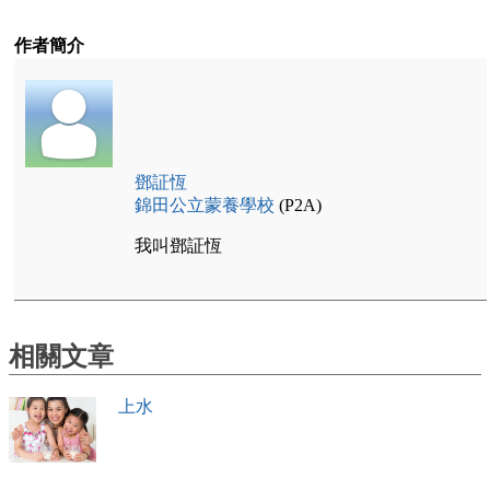
作者簡介
鄧証恆
錦田公立蒙養學校
(P2A)
我叫鄧証恆
相關文章
上水