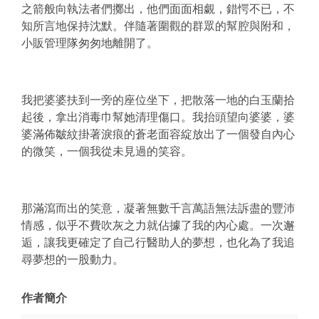
之箭般向執法者們擲出，他們面面相覷，錯愕不已，不
知所言地保持沈默。伴隨著圍觀的群眾的幫腔與附和，
小販管理隊匆匆地離開了。
我把婆婆扶到一旁的座位坐下，把散落一地的白玉蘭拾
起後，拿出消毒巾幫她清理傷口。我抬頭望向婆婆，婆
婆滿佈皺紋掛著淚痕的蒼老面容綻放出了一個發自內心
的微笑，一個我從未見過的笑容。
那滿瀉而出的笑意，凝著無數千言萬語無法訴盡的豐沛
情感，似乎不費吹灰之力就佔據了我的內心處。一次邂
逅，讓我更確定了自己行醫助人的夢想，也化為了我追
尋夢想的一股動力。
作者簡介