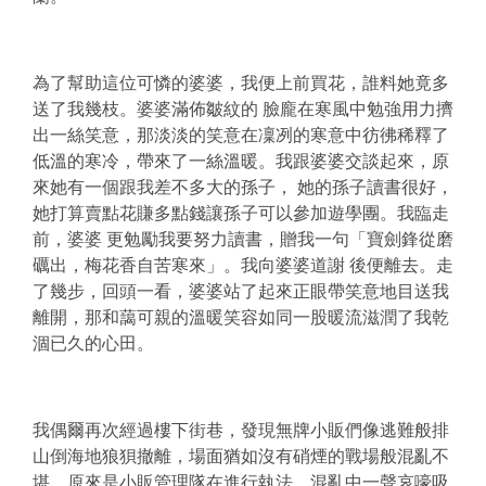
為了幫助這位可憐的婆婆，我便上前買花，誰料她竟多
送了我幾枝。婆婆滿佈皺紋的 臉龐在寒風中勉強用力擠
出一絲笑意，那淡淡的笑意在凜冽的寒意中彷彿稀釋了
低溫的寒冷，帶來了一絲溫暖。我跟婆婆交談起來，原
來她有一個跟我差不多大的孫子， 她的孫子讀書很好，
她打算賣點花賺多點錢讓孫子可以參加遊學團。我臨走
前，婆婆 更勉勵我要努力讀書，贈我一句「寶劍鋒從磨
礪出，梅花香自苦寒來」。我向婆婆道謝 後便離去。走
了幾步，回頭一看，婆婆站了起來正眼帶笑意地目送我
離開，那和藹可親的溫暖笑容如同一股暖流滋潤了我乾
涸已久的心田。
我偶爾再次經過樓下街巷，發現無牌小販們像逃難般排
山倒海地狼狽撤離，場面猶如沒有硝煙的戰場般混亂不
堪，原來是小販管理隊在進行執法。混亂中一聲哀嚎吸