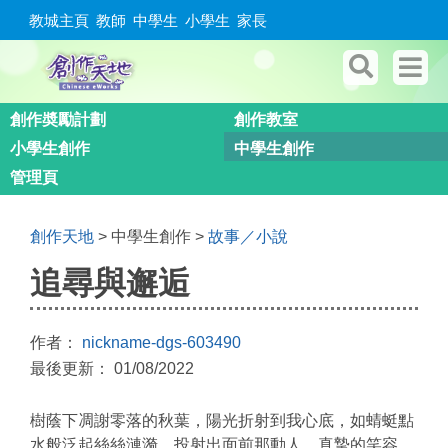
教城主頁
教師
中學生
小學生
家長
創作奬勵計劃
創作教室
小學生創作
中學生創作
管理頁
創作天地
> 中學生創作 >
故事／小說
追尋與邂逅
作者：
nickname-dgs-603490
最後更新： 01/08/2022
樹蔭下凋謝零落的秋葉，陽光折射到我心底，如蜻蜓點
水般泛起絲絲漣漪，投射出面前那動人、真摯的笑容。