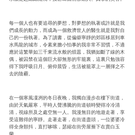
每一個人也有要追尋的夢想，對夢想的執著或許就是我
們成長的動力，而成為一個救濟世人的醫生就是我對自
己的一份執著。為了讀書，從偏僻寧靜的郊區移居到車
水馬龍的城市，令素來膽小怕事的我非常不習慣，不適
應於這繁華如三千東流水般的煩囂，我猶如斷了線的木
偶，被囚禁在這個巨大卻無形的牢籠裏，這裏只勉強容
得下我呼吸日月、俯仰晨昏，生活被籠罩上一層揮之不
去的陰霾。
在一個寒風凜冽的冬日夜晚，我獨自漫步在樓下街道，
由於天氣嚴寒，平時人聲沸騰的街道頓時變得冷冷清
清，視線所及之處空無一人。我漫無目的地遊走著，享
受這難得的寧靜。走著走著，在街道盡頭，一位婆婆冷
得全身顫抖，直打哆嗦，瑟縮在街旁屋簷下在賣白玉
蘭。