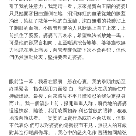
引了我的注意力，我定睛一看，原來是賣白玉蘭的婆婆!
只見她面容扭曲癱倒在地，汩汩鮮紅的血液從她的膝蓋
淌出，染紅了散落一地的白玉蘭，潔白無瑕的花瓣沾上
了刺眼的血滴。小販管理隊的人見狀馬上圍了上來，上
前抓住了婆婆。婆婆苦苦哀求，希望執法者放她一馬，
可是他們卻惡言相向，甚至嘲諷挖苦婆婆。婆婆癱軟無
力地跪在地上痛哭，向管理隊保證下次不會再犯，但他
們仍然無動於衷，堅持要帶走婆婆。
眼前這一幕，我看在眼裏，怒在心裏。我的拳頭由始至
終攥緊著，指尖因用力而發 白，熊熊怒火在我的瞳仁中
持續燃燒。最後，向來路見不平只懂啞忍的我決定挺身
而 出。我一個箭步上前，撥開重重人群，將倒地的婆婆
慢慢扶起。隨後，我用凌厲如鋒 利匕首般的眼神，狠狠
地投向執法者。「婆婆的販賣行為或許不合法規，但並
不代表你 們可以對婆婆的傷勢視而不見，無視人的尊嚴
對其進行嘲諷侮辱」，我心中的怒火化作 言語如同離弦