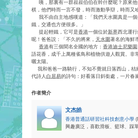
咦，那裏有一群叔叔伯伯在幹什麼呢？原來他們
棋，他們時而一言不發，時而激動爭辯，時而又
我不由自主地感嘆道：「我們天水圍真是一個生
鐵，交通也方便很多。」
提起輕鐵，它可是
香港
一個位於
新界
西北運行
呢！爸爸説：「不久的將來，
天水圍
著名的海鮮
香港
有三個聞名全國的地方：
香港迪士尼樂園
語花香，成千上萬種雀鳥和植物供遊人觀賞。非
曬太陽。
我和爸爸一路騎行，不知不覺就日落西山，桔紅
代詩人
白居易
的詩句：好看落日斜銜處，一片春
作者簡介
文杰皓
香港普通話研習社科技創意小學
興趣廣泛，喜歡滑板、籃球、踩