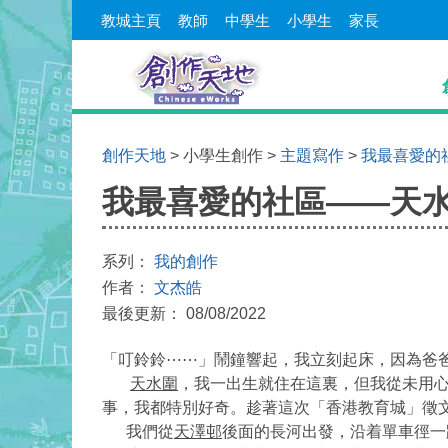
教城主頁
教師
中學生
小學生
家長
創作天地
> 小學生創作 >
主題寫作
>
我最喜愛的
我最喜愛的社區——天
系列：
我的創作
作者：
文杰皓
最後更新： 08/08/2022
「叮鈴鈴⋯⋯」鬧鐘響起，我立刻起床，因為爸
天水圍
，我一出生就住在這裏，但我從未用
事，我都特別好奇。趁著這次「香港教育城」徵
我們從
天澤邨
後面的長河出發，沿着單車徑一