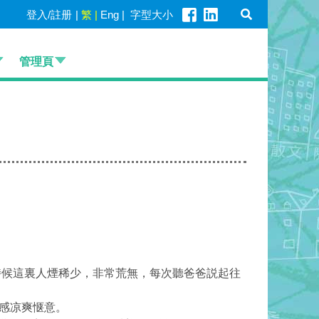
登入/註册
|
繁
|
Eng
|
字型大小
管理頁
時候這裏人煙稀少，非常荒無，每次聽爸爸説起往
感凉爽惬意。