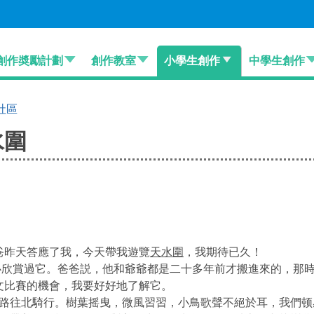
創作奬勵計劃
創作教室
小學生創作
中學生創作
社區
水圍
爸昨天答應了我，今天帶我遊覽
天水圍
，我期待已久！
心欣賞過它。爸爸説，他和爺爺都是二十多年前才搬進來的，那
文比賽的機會，我要好好地了解它。
路往北騎行。樹葉摇曳，微風習習，小鳥歌聲不絕於耳，我們顿