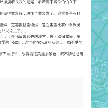
爺撫摸着長長的鬍鬚，看着腳下幾位伯伯在下
化做得非常好，設施也非常齊全。最重要是有輕
輕鐵，更喜歡描畫輕鐵，還在畫畫比賽中拿到獎
到那兒遠足了。」
部，這是我最喜歡去的地方，裏面綠樹成蔭，鳥
可愛的小鱷魚，經常躺在水邊的石頭上一動不動地
停下自行車，欣賞着這美麗的景色，我不禁想起唐