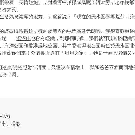
帶着「長槍短炮」，對着河中拍攝雀鳥呢！河畔旁，老榕樹爺
哈哈大笑。
活氣息濃厚的地方。」爸爸説：「現在的天水圍不再荒蕪，綠
的輕型鐵路系統，行駛於
新界
的
屯門
區及
元朗
區。我很喜歡乘搭
市場——
流浮山
也會有輕鐵，到那個時候，我們就可以乘搭輕鐵
、
海洋公園
和
香港濕地公園
。其中
香港濕地公園
就位於
天水圍
北
常推薦你們來！公園裏面還有「貝貝之家」，牠是一頭又懶惰又
色的陽光照射在河面，又返映在橋墩上。我和爸爸不約而同地
嵐映半環。
(P2A)
單車、唱歌