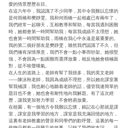
愛的情景歷歷在目。
在這六年中，我認識了不少同學，其中令我難以忘懷的
是何雨橋和樊靜雯。我和何雨橋一起相處已有兩年了，
我們經常一起聊天，互相教導和幫助，每當我遇到困難
時，她都會第一時間幫助我；每當我成績不太理想，她
也會第一時間幫助我，雨橋在我心中永遠是最重要的。
我的第二個好朋友是樊靜雯，雖然我們認識了不久，但
我們擁有深情厚意，我們不會一點小事而吵架。她很堅
強，不會因為一點困難而選擇放棄，相反地她會積極面
對，從不唉聲嘆氣。
在人生的道路上，老師有幫了我很多，我的英文老師
——陳泳秋老師，我因為成績不理想，所以她在課室裏
幫我補課，我也耐心地聽着老師的話，儘管我連簡單的
題目也不會，她也會有耐性地向我解題。有了這次經
歷，讓我更加努力學習，不會輕易放棄。
在校園，有一個地方令我難以忘懷，銘記在心那就是課
室，課室是我學習的地方，課室是我充滿回憶的地方，
這裏有老師教書的聲音和同學們的歡呼聲。這裏的每一
件物品都有一段難忘的故事，記錄了我們的友誼，。這