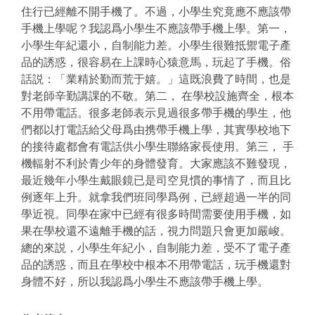
住行已經離不開手機了。不過，小學生究竟應不應該帶
手機上學呢？我認爲小學生不應該帶手機上學。第一，
小學生年紀還小，自制能力差。小學生很難抵禦電子產
品的誘惑，很容易在上課時心猿意馬，玩起了手機。俗
話説：「業精於勤而荒于嬉。」這既浪費了時間，也是
對老師辛勤講課的不敬。第二， 在學校設施齊全，根本
不用帶電話。很多老師表示見過很多帶手機的學生，他
們都以打電話給父母爲由携帶手機上學，其實學校地下
的接待處都會有電話供小學生聯絡家長使用。第三， 手
機輻射不利於青少年的身體發育。大家應該不難發現，
最近幾年小學生戴眼鏡已是司空見慣的事情了，而且比
例逐年上升。就拿我們班同學爲例，已經超過一半的同
學近視。同學在家中已經有很多時間需要使用手機，如
果在學校還不遠離手機的話，視力問題只會更加嚴峻。
總的來説，小學生年紀小，自制能力差，受不了電子產
品的誘惑，而且在學校中根本不用帶電話，玩手機還對
身體不好，所以我認爲小學生不應該帶手機上學。