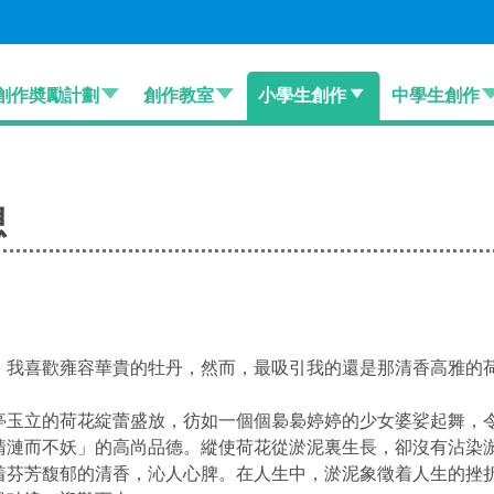
創作奬勵計劃
創作教室
小學生創作
中學生創作
想
，我喜歡雍容華貴的牡丹，然而，最吸引我的還是那清香高雅的
亭玉立的荷花綻蕾盛放，彷如一個個裊裊婷婷的少女婆娑起舞，
清漣而不妖」的高尚品德。縱使荷花從淤泥裏生長，卻沒有沾染
着芬芳馥郁的清香，沁人心脾。在人生中，淤泥象徵着人生的挫