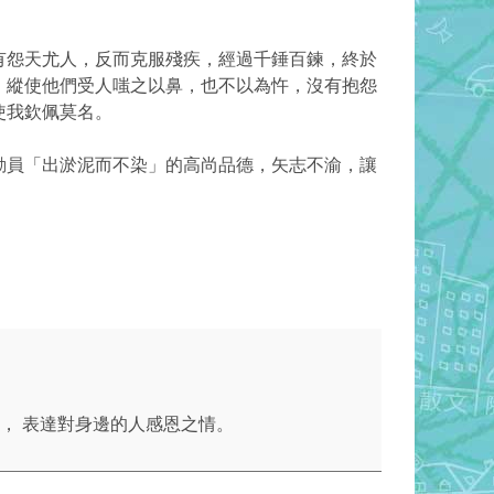
有怨天尤人，反而克服殘疾，經過千錘百鍊，終於
。縱使他們受人嗤之以鼻，也不以為忤，沒有抱怨
使我欽佩莫名。
動員「出淤泥而不染」的高尚品德，矢志不渝，讓
， 表達對身邊的人感恩之情。