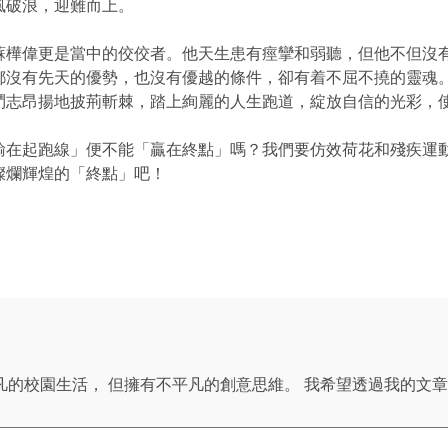
風破浪，迎難而上。
蘇樺偉更是當中的佼佼者。他天生患有痙攣和弱聽，但他不但沒
都沒有先天的優勢，也沒有優越的條件，卻有着不屈不撓的靈魂
鬥志昂揚地披荊斬棘，踏上絢麗的人生跑道，綻放自信的光彩，
輸在起跑線」便不能「贏在終點」嗎？我們要仿效荷花和殘疾運
燦爛輝煌的「終點」吧！
凡的校園生活， 但擁有不平凡的創意思維。 我希望透過我的文章