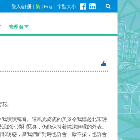
登入/註册
|
繁
|
Eng
|
字型大小
管理頁
荷花。
令我嘖嘖稱奇。這風光旖旎的美景令我憶起北宋詩
淤泥的污濁和惡臭，仍能保持着純潔無瑕的外表。
折和誘惑，當我們面對時也許會一蹶不振，也許會