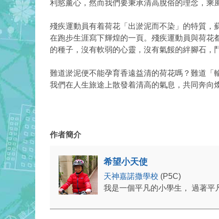
利慾薰心，然而我們要秉承清高脫俗的理念，乘
殘疾運動員有着荷花「出淤泥而不染」的特質，
在跑步生涯寫下輝煌的一頁。殘疾運動員與荷花
的種子，沒有軟弱的心靈，沒有氣餒的絆腳石，
難道淤泥便不能孕育香遠益清的荷花嗎？難道「
我們在人生旅途上散發着清高的氣息，共同奔向
作者簡介
希望小天使
天神嘉諾撒學校
(P5C)
我是一個平凡的小學生， 過著平