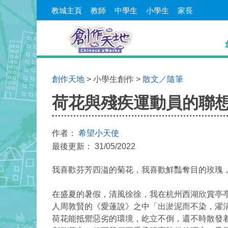
教城主頁
教師
中學生
小學生
家長
創作天地
> 小學生創作 >
散文／隨筆
荷花與殘疾運動員的聯
作者：
希望小天使
最後更新： 31/05/2022
我喜歡芬芳四溢的菊花，我喜歡鮮豔奪目的玫瑰
在盛夏的暑假，清風徐徐，我在杭州西湖欣賞亭
人周敦賢的《愛蓮說》之中「出淤泥而不染，濯
荷花能抵禦惡劣的環境，屹立不倒，還不時散發