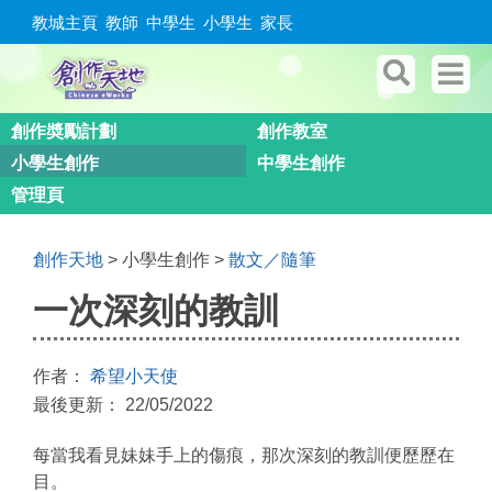
教城主頁
教師
中學生
小學生
家長
創作奬勵計劃
創作教室
小學生創作
中學生創作
管理頁
創作天地
> 小學生創作 >
散文／隨筆
一次深刻的教訓
作者：
希望小天使
最後更新： 22/05/2022
每當我看見妹妹手上的傷痕，那次深刻的教訓便歷歷在
目。