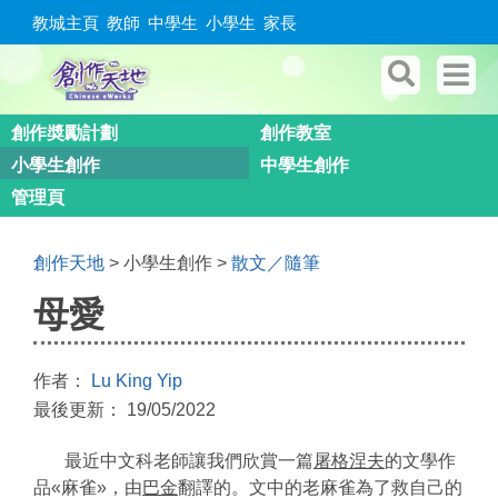
教城主頁
教師
中學生
小學生
家長
創作奬勵計劃
創作教室
小學生創作
中學生創作
管理頁
創作天地
> 小學生創作 >
散文／隨筆
母愛
作者：
Lu King Yip
最後更新： 19/05/2022
最近中文科老師讓我們欣賞一篇
屠格涅夫
的文學作
品«麻雀»，由
巴金
翻譯的。文中的老麻雀為了救自己的