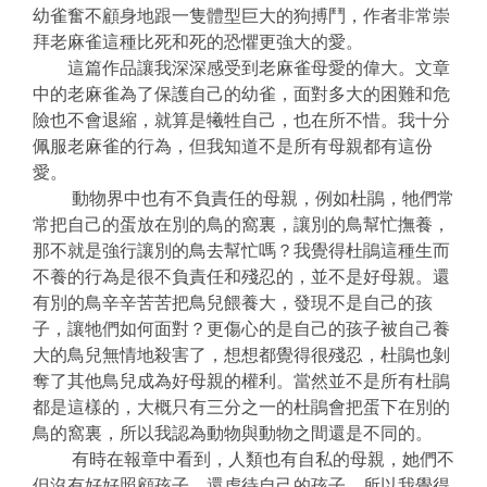
幼雀奮不顧身地跟一隻體型巨大的狗搏鬥，作者非常崇
拜老麻雀這種比死和死的恐懼更強大的愛。
這篇作品讓我深深感受到老麻雀母愛的偉大。文章
中的老麻雀為了保護自己的幼雀，面對多大的困難和危
險也不會退縮，就算是犧牲自己，也在所不惜。我十分
佩服老麻雀的行為，但我知道不是所有母親都有這份
愛。
動物界中也有不負責任的母親，例如杜鵑，牠們常
常把自己的蛋放在別的鳥的窩裏，讓別的鳥幫忙撫養，
那不就是強行讓別的鳥去幫忙嗎？我覺得杜鵑這種生而
不養的行為是很不負責任和殘忍的，並不是好母親。還
有別的鳥辛辛苦苦把鳥兒餵養大，發現不是自己的孩
子，讓牠們如何面對？更傷心的是自己的孩子被自己養
大的鳥兒無情地殺害了，想想都覺得很殘忍，杜鵑也剝
奪了其他鳥兒成為好母親的權利。當然並不是所有杜鵑
都是這樣的，大概只有三分之一的杜鵑會把蛋下在別的
鳥的窩裏，所以我認為動物與動物之間還是不同的。
有時在報章中看到，人類也有自私的母親，她們不
但沒有好好照顧孩子，還虐待自己的孩子，所以我覺得