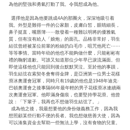
為他的堅強和勇氣打動了我。令我想成為他。
選擇他是因為他要跳成4A的那團火，深深地吸引着
我。外型是難得一件的公家顏，皮膚白皙，眼睛細長，
鼻子挺直，嘴唇簿⋯⋯散發着一種難以明將的優雅氣
質，但有沒有給人「娘炮」的面孔。品格非常好，羽生
結弦曾經被某位前輩的粉絲扔白毛巾，咀咒他死亡⋯⋯
等等事情。當時年幼的他也不能夠做什麼，只能彬彬有
禮的鞠躬道歉。可誰又知道那位少年早已淚流滿面。但
即使這樣他也只能回到後台默默哭泣。至於他的事蹟，
羽生結弦在索契冬會奪得金牌，是亞洲第一位男士花樣
滑冰奧運會冠軍，同時只有19歲的他也是1948年迪克·
巴頓奧運會之後事隔66年最年輕的男子花樣滑冰連續兩
次奧運會冠軍。他即滿身傷痕，也要堅持學花滑。他曾
說：「下輩子，我再也不想做羽生結弦了。」
成為他之後，我最想要他的身份做義務工作，因為我
想照顧某些行動不便的長者。我也想做慈善大使，因為
可以湊集資金去幫助一些無法上學，沒有食物的兒童。