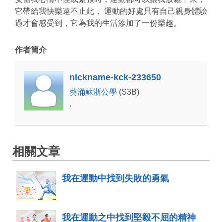
它帶給我快樂遠不止此， 運動的好處只有自己親身體驗
過才會感受到，它為我的生活添加了一份樂趣。
作者簡介
nickname-kck-233650
葵涌蘇浙公學
(S3B)
.
相關文章
我在運動中找到失敗的勇氣
我在運動之中找到堅毅不屈的精神