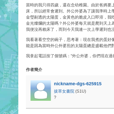
當時的我只得四歲，還在念幼稚園。由於爸媽要
床，所以經常會遲到。外公外婆為了讓我準時上
金瑩剔透的太陽蛋，金黃色的脆皮入口即溶，我吃
金光燦爛的太陽嗎？外公外婆每天就是爬到天上為
我便沒再賴床了，而到今天我連一次上學遲到也
我看著看空空的碗子，思考著：現在我煮的蛋好
能是因為當時外公外婆煎的太陽蛋總是盛載他們
我拿起電話按了個號碼：“外公外婆，你們現在過
作者簡介
nickname-dgs-625915
拔萃女書院
(S1U)
?