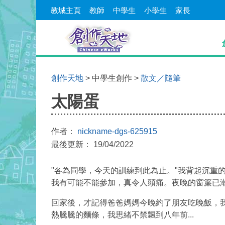
教城主頁
教師
中學生
小學生
家長
創作天地
> 中學生創作 >
散文／隨筆
太陽蛋
作者：
nickname-dgs-625915
最後更新： 19/04/2022
"各為同學，今天的訓練到此為止。"我背起沉重
我有可能不能參加，真令人頭痛。夜晚的窗簾已
回家後，才記得爸爸媽媽今晚約了朋友吃晚飯，
熱騰騰的麵條，我思緒不禁飄到八年前...