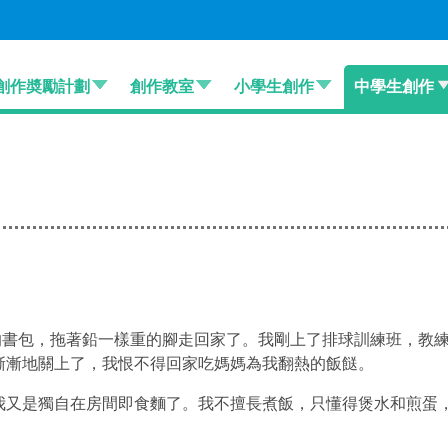
創作奬勵計劃
創作教室
小學生創作
中學生創作
的書包，拖著鉛一樣重的腳走回家了。我剛上了排球訓練班，教
漸漸地關上了，我恨不得回家吃媽媽為我翻熱的飯餸。
我又是獨自在房間即食麵了。我不擅長煮飯，只懂得煲水和煎蛋