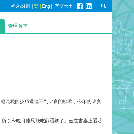
登入/註册
|
繁
|
Eng
|
字型大小
管理頁
練認為我的技巧還達不到比賽的標準，今年的比賽
，所以今晚可能只能吃煎蛋麵了。坐在書桌上看著