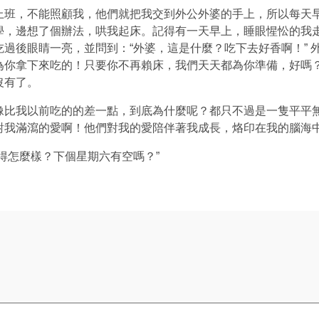
上班，不能照顧我，他們就把我交到外公外婆的手上，所以每天
學，邊想了個辦法，哄我起床。記得有一天早上，睡眼惺忪的我
過後眼睛一亮，並問到：“外婆，這是什麼？吃下去好香啊！” 
你拿下來吃的！只要你不再賴床，我們天天都為你準備，好嗎？
沒有了。
像比我以前吃的的差一點，到底為什麼呢？都只不過是一隻平平
對我滿瀉的愛啊！他們對我的愛陪伴著我成長，烙印在我的腦海中
得怎麼樣？下個星期六有空嗎？”