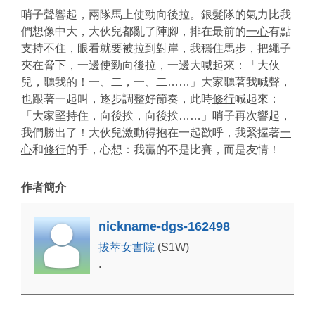
哨子聲響起，兩隊馬上使勁向後拉。銀髮隊的氣力比我
們想像中大，大伙兒都亂了陣腳，排在最前的
一心
有點
支持不住，眼看就要被拉到對岸，我穩住馬步，把繩子
夾在脅下，一邊使勁向後拉，一邊大喊起來：「大伙
兒，聽我的！一、二，一、二……」大家聽著我喊聲，
也跟著一起叫，逐步調整好節奏，此時
修行
喊起來：
「大家堅持住，向後挨，向後挨……」哨子再次響起，
我們勝出了！大伙兒激動得抱在一起歡呼，我緊握著
一
心
和
修行
的手，心想：我贏的不是比賽，而是友情！
作者簡介
nickname-dgs-162498
拔萃女書院
(S1W)
.