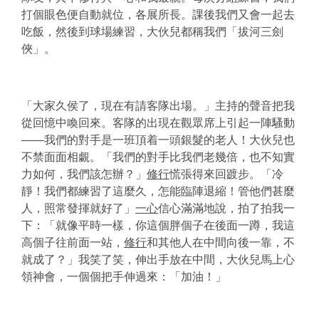
打個眼色便自動就位，各展所長。課後我們又會一起去
吃飯，然後到球場練習，大伙兒都稱我們「拔河三劍
俠」。
「大家久侯了，現在有請客隊出場。」主持的聲音把我
從回憶中喚回來。客隊的出現在觀眾席上引起一陣騷動
——我們的對手是一班頂着一頭銀髮的老人！大伙兒也
不禁面面相覷。「我們的對手比我們老幾倍，也不知實
力如何，我們該怎辦？」
修行
慌張得來回踱步。「冷
靜！我們都練習了這麼久，怎能臨陣退縮！管他們甚麼
人，照常發揮就好了」
一心
信心滿滿地說，拍了拍我一
下：「就像平時一樣，你這個胖個子在後面一蹲，我這
高個子往前面一站，
修行
和其他人在中間向後一靠，不
就成了？」我笑了笑，伸出手放在中間，大伙兒馬上心
領神會，一個個把手伸過來：「加油！」