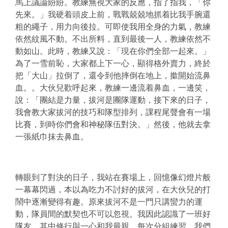
馬上議論紛紛。教練無視大家的反應，指了指我，「你
先來。」我硬着頭皮上前，戰戰兢兢地抓着比我手腕還
粗的繩子，用力向後拉。可即使我用全身的力氣，教練
依然紋風不動。不出所料，直到最後一人，教練依然不
動如山。此時，教練又說：「現在你們全部一起來。」
為了一雪前恥，大家都上下一心，顯得格外賣力，終於
把「大山」拉倒了，還令到他摔倒在地上，撳開始流鼻
血。。大伙兒歡呼起來，教練一邊流着鼻血，一邊笑，
說：「團結是力量，拔河是團隊運動，接下來的日子，
我會教大家拔河的技巧和隊型排列，課程尾聲會有一場
比賽，到時你們會和神秘隊伍對決。」然後，他就去拿
一張紙巾抹去鼻血。
轉眼到了對決的日子，我站在賽場上，回憶像幻燈片般
一幕幕閃過，本以為吃力不討好的拔河，在大伙兒的打
鬧中逐漸變得有趣。原來拔河不是一門只講蠻力的運
動，隊員間的默契也不可以忽視。我因此認識了一班好
隊友，其中
修行
與
一心
和我最親。每次分組練習，我們