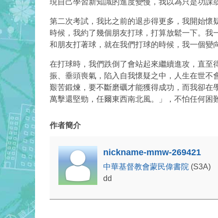
現自己學習新知識的進度變慢，我以為只是功課
第二次考試，我比之前的退步得更多，我開始懷
時候，我約了幾個朋友打球，打算放鬆一下。我
和朋友打著球，就在我們打球的時候，我一個變
在打球時，我們跌倒了會站起來繼續進攻，直至
振、垂頭喪氣，陷入自我懷疑之中，人生在世不
艱苦鍛煉，要不斷磨礪才能獲得成功，而我卻在
萬擊還堅勁，任爾東西南北風。」，不怕任何困
作者簡介
nickname-mmw-269421
中華基督教會蒙民偉書院
(S3A)
dd