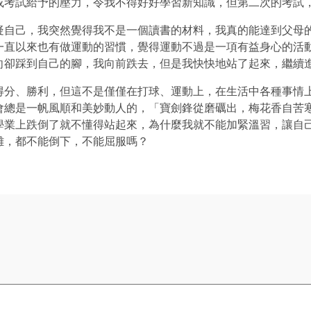
或考試給予的壓力，令我不得好好學習新知識，但第二次的考試
疑自己，我突然覺得我不是一個讀書的材料，我真的能達到父母
一直以來也有做運動的習慣，覺得運動不過是一項有益身心的活
向卻踩到自己的腳，我向前跌去，但是我快快地站了起來，繼續
得分、勝利，但這不是僅僅在打球、運動上，在生活中各種事情
會總是一帆風順和美妙動人的，「寶劍鋒從磨礪出，梅花香自苦
學業上跌倒了就不懂得站起來，為什麼我就不能加緊溫習，讓自
難，都不能倒下，不能屈服嗎？