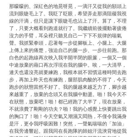
那矇矇的、深紅色的地晃呀晃，一滴汗又從我的額頭上
流到眼睫毛上了。我眨了眨眼，希望弄走那滴阻礙我視
線的汗滴，但只是讓下眼睫毛也沾上了汗。算了，不理
了，只要大概看到跑道就行了。我繼續前後擺動著疲倦
沒力的手臂，耳朵裡只聽見自己一下下不規律的喘氣
聲。我抓緊拳頭，忍著每一步從腳板上、小腿上、大腿
上傳上來的痛楚，強迫自己的腿一步、一步往前跑。那
白色的起跑線再次映入我半開半閉的眼簾，一個又一個
中途放棄的藉口再次浮現在我的腦中。唉，一大清早，
連天也還沒亮就要練跑，我根本就不習慣這種時間去跑
步，再加上昨天也有練跑，腿部肌肉酸的不得了，今天
跑步的狀態當然不好了。我的腿越來越乏力了，腳步越
來越重了，放棄的念頭又在我腦中動盪。啪！我今天不
在狀態，放棄吧！啪！都已經跑了大半了，現在放棄，
不就浪費了剛剛的功夫？啪！我的心感覺上快要跳出我
的胸口了！啪！今天空氣又潮濕又悶熱，不僅令我滿身
是汗，更令我呼吸困難！突然，一聲氣喘喘的「加油」
在我旁邊響起。跟我同在長跑隊的師姐汗流浹背地從我