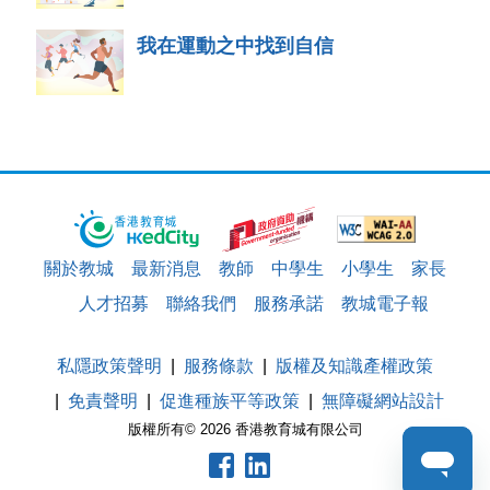
我在運動之中找到自信
關於教城
最新消息
教師
中學生
小學生
家長
人才招募
聯絡我們
服務承諾
教城電子報
私隱政策聲明
服務條款
版權及知識產權政策
免責聲明
促進種族平等政策
無障礙網站設計
版權所有© 2026 香港教育城有限公司