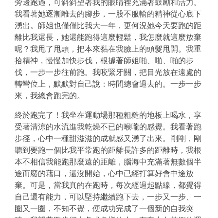
旁邊跑過，可斜斜望著我的眼睛裡充滿著鼓勵和活力。
我看著她逐漸離去的腳步，一股不服輸的精神從心底下
湧出。師姐也僅僅比我大一年，更何況她今天要跑的距
離比我還長，她還能跑得這麼輕鬆，我怎麼就這麼放棄
呢？我甩了甩頭，把本來黏在我臉上的頭髮甩開。我重
拾精神，慢慢加快步伐，根據著師姐啪、啪、啪的步
伐，一步一步往前跑。我咬緊牙關，把目光放在遠處的
轉彎位上，默默對自己說：時間總會過去的。一步一步
來，我總會跑完的。
終於跑完了！我坐在運動場那種粗糙的地板上喝水，享
受著清涼的水流進我乾燥不已的喉嚨的感覺。我看著跑
步徑，心中一種甜滋滋的成就感又湧了出來。剛剛，剛
聽到要跑一個比我平常跑的距離長許多的距離時，我根
本不相信我能跑那麼遠的距離，腦海中充滿著無數個半
途而廢的藉口，還沒開始，心中已經打算好會中途放
棄。可是，當我真的在跑時，每次經過起點線，都覺得
自己還有能力，可以堅持繼續跑下去，一步又一步、一
圈又一圈，不知不覺，便成功完成了一個新的自我突