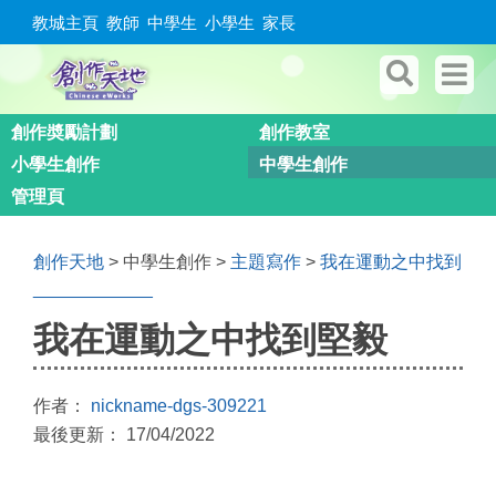
教城主頁
教師
中學生
小學生
家長
創作奬勵計劃
創作教室
小學生創作
中學生創作
管理頁
創作天地
> 中學生創作 >
主題寫作
>
我在運動之中找到
____________
我在運動之中找到堅毅
作者：
nickname-dgs-309221
最後更新： 17/04/2022