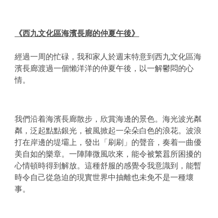
《西九文化區海濱長廊的仲夏午後》
經過一周的忙碌，
我和家人於週末特意到西九文化區海
濱長廊渡過一個懶洋洋的仲夏午
後，以一解鬱悶的心
情。
我們沿着海濱長廊散步，欣賞海邊的景色。海光波光粼
粼，
泛起點點銀光，被風掀起一朵朵白色的浪花。
波浪
打在岸邊的堤壩上，發出「刷刷」的聲音，
奏着一曲優
美自如的樂章。一陣陣微風吹來，
能令被繁囂所困擾的
心情頓時得到解放。
這種舒服的感覺令我意識到，
能暫
時令自己從急迫的現實世界中抽離也未免不是一種壞
事。