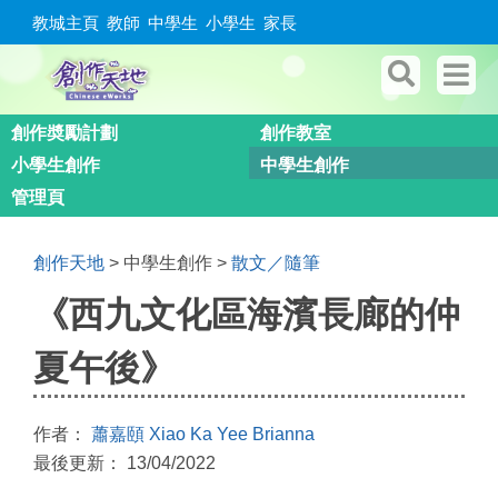
教城主頁
教師
中學生
小學生
家長
創作奬勵計劃
創作教室
小學生創作
中學生創作
管理頁
創作天地
> 中學生創作 >
散文／隨筆
《西九文化區海濱長廊的仲
夏午後》
作者：
蕭嘉頤 Xiao Ka Yee Brianna
最後更新： 13/04/2022