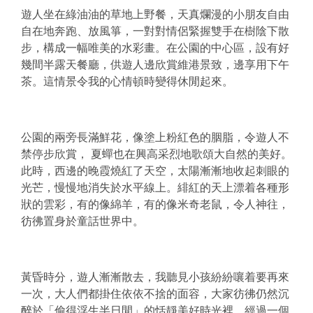
遊人坐在綠油油的草地上野餐，天真爛漫的小朋友自由
自在地奔跑、
放風箏，一對對情侶緊握雙手在樹陰下散
步，
構成一幅唯美的水彩畫。在公園的中心區，設有好
幾間半露天餐廳，
供遊人邊欣賞維港景致，邊享用下午
茶。
這情景令我的心情頓時變得休閒起來。
公園的兩旁長滿鮮花，像塗上粉紅色的胭脂，令遊人不
禁停步欣賞，
夏蟬也在興高采烈地歌頌大自然的美好。
此時，
西邊的晚霞燒紅了天空，太陽漸漸地收起刺眼的
光芒，
慢慢地消失於水平線上。緋紅的天上漂着各種形
狀的雲彩，
有的像綿羊，有的像米奇老鼠，令人神往，
彷彿置身於童話世界中。
黃昏時分，遊人漸漸散去，我聽見小孩紛紛嚷着要再來
一次，
大人們都掛住依依不捨的面容，大家彷彿仍然沉
醉於「
偷得浮生半日閒」的恬靜美好時光裡。經過一個