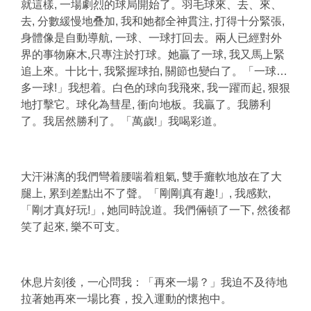
就這樣, 一場劇烈的球局開始了。羽毛球來、去、來、
去, 分數緩慢地叠加, 我和她都全神貫注, 打得十分緊張,
身體像是自動導航, 一球、一球打回去。兩人已經對外
界的事物麻木,只專注於打球。她贏了一球, 我又馬上緊
追上來。十比十, 我緊握球拍, 關節也變白了。「一球…
多一球!」我想着。白色的球向我飛來, 我一躍而起, 狠狠
地打擊它。球化為彗星, 衝向地板。我贏了。我勝利
了。我居然勝利了。「萬歲!」我喝彩道。
大汗淋漓的我們彎着腰喘着粗氣, 雙手癱軟地放在了大
腿上, 累到差點出不了聲。「剛剛真有趣!」, 我感歎,
「剛才真好玩!」, 她同時說道。我們倆頓了一下, 然後都
笑了起來, 樂不可支。
休息片刻後，一心問我：「再來一場？」我迫不及待地
拉著她再來一場比賽，投入運動的懷抱中。