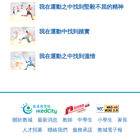
我在運動之中找到堅毅不屈的精神
我在運動中找到踏實
我在運動之中找到溫情
關於教城
最新消息
教師
中學生
小學生
家長
人才招募
聯絡我們
服務承諾
教城電子報