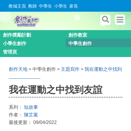
教城主頁
教師
中學生
小學生
家長
創作奬勵計劃
創作教室
小學生創作
中學生創作
管理頁
創作天地
> 中學生創作 >
主題寫作
>
我在運動之中找到
____________
我在運動之中找到友誼
系列：
短故事
作者：
陳芷蕙
最後更新： 09/04/2022