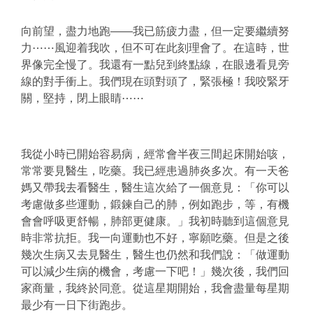
向前望，盡力地跑——我已筋疲力盡，但一定要繼續努
力⋯⋯風迎着我吹，但不可在此刻理會了。在這時，世
界像完全慢了。我還有一點兒到終點線，在眼邊看見旁
線的對手衝上。我們現在頭對頭了，緊張極！我咬緊牙
關，堅持，閉上眼睛⋯⋯
我從小時已開始容易病，經常會半夜三間起床開始咳，
常常要見醫生，吃藥。我已經患過肺炎多次。有一天爸
媽又帶我去看醫生，醫生這次給了一個意見：「你可以
考慮做多些運動，鍛鍊自己的肺，例如跑步，等，有機
會會呼吸更舒暢，肺部更健康。」我初時聽到這個意見
時非常抗拒。我一向運動也不好，寧願吃藥。但是之後
幾次生病又去見醫生，醫生也仍然和我們說：「做運動
可以減少生病的機會，考慮一下吧！」幾次後，我們回
家商量，我終於同意。從這星期開始，我會盡量每星期
最少有一日下街跑步。