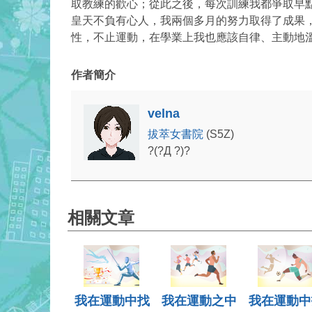
取教練的歡心；從此之後，每次訓練我都爭取早
皇天不負有心人，我兩個多月的努力取得了成果
性，不止運動，在學業上我也應該自律、主動地
作者簡介
velna
拔萃女書院
(S5Z)
?(?Д ?)?
相關文章
我在運動中找
我在運動之中
我在運動中