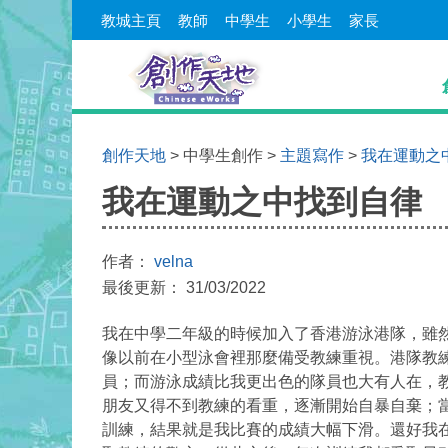
教城主頁
教師
中學生
小學生
家長
創作天地
> 中學生創作 >
主題寫作
>
我在運動之中找
我在運動之中找到自律
作者：
velna
最後更新： 31/03/2022
我在中學二年級的時候加入了香港游泳港隊，雖
像以前在小型泳會裡那麼備受教練重視。港隊教
員；而游泳成績比我更出色的隊員也大有人在，
朋友又得不到教練的看重，逐漸開始自暴自棄；
訓練，結果就是我比賽的成績大幅下滑。還好我