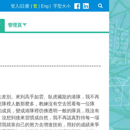
登入/註册
|
繁
|
Eng
|
字型大小
管理頁
大差別。來到高手如雲、臥虎藏龍的港隊，我不再
竟隊裡人數那麼多，教練沒有空去照看每一位隊
的成員，變成港隊裡彷彿透明一般的隊員，既沒有
，沒想到後來習慣成自然，我不再認真對待每一場
那我就靠自己的努力去增進技術，用好的成績來爭