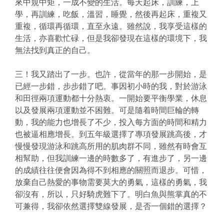
來中規中矩，一成不變的生活。每天起床，訓練，上
學，再訓練，吃飯，溫習，睡覺，然後再起床，重複又
重複，循環再循環，直至永遠。雖然說，我享受這樣的
生活，亦喜歡忙碌，但是我卻發現在這樣的環境下，我
無法找到真正的自己。
三！我又踏出了一步。也許，從當年的那一步開始，是
已經一步錯，步步錯了吧。事因初小時的我，對於游泳
和田徑兩項運動都十分熱衷。一開始要平衡學業，休息
以及發展兩項運動並不困難。可是隨着時間巨輪的轉
動，我的能力也增長了不少，投入每方面的時間和精力
也被逼相應增長。到五年級選擇了專項發展跳高後，才
慢慢發現游泳和跳高所用的肌肉群不同，雖然有時會互
相幫助，但我訓練一邊的時數多了，有進步了，另一邊
的成績往往便會因為得不到相應的關照而退步。可惜，
放棄自己熱愛的事物需要莫大的勇氣，這樣的勇氣，我
卻沒有，所以，只好騎虎難下了。明白魚與熊掌真的不
可兼得，我卻依然選擇雙線發展，是否一個錯的選擇？