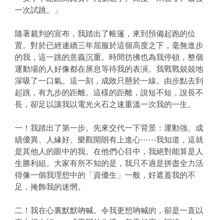
一次試跳。」
隨著裁判的宣布，我踏出了帳篷，來到預備起跑的位
置。對於已經連續三年屈服於這個高度之下，毫無進步
的我，這一跳的意義沉重。時間彷彿也為我停頓，整個
運動場的人好像都在屏息等待我的表演。我戰戰兢兢地
深吸了一口氣。這一刻，成敗只懸於一線。由步點去到
起跳，有九步的距離。這樣的距離，說短不短，說長不
長，卻足以讓我以電光火石之速重溫一次我的一生。
一！我踏出了第一步。先來交代一下背景：運動強、成
績優異、人緣好、樂觀開朗有上進心⋯⋯我知道，這就
是其他人的眼中的我。在他們心目中，我絕對能算是人
生勝利組。大家有所不知的是，我只不過是拼盡全力活
得像一個我理想中的「資優生」一般，好遮蓋我的不
足，掩飾我的迷惘。
二！我在心裏默默吶喊。令我更想吶喊的，卻是一直以