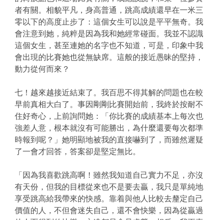
者有關。相貌平凡，身高普通，跳高成績還早在一米三
零以下的高度止步了：這個女生可以說是平平無奇。我
會注意到她，純粹是因為我和她經常碰面。我並不認識
這個女生，甚至連她的名字也不知道，可是，印象中我
會出現的比賽她也從無缺席。這般的接近愚昧的堅持，
動力從何而來？
七！越來越接近結束了。我百思不得其解的問題也在較
早前真相大白了。事因剛剛比賽開始前，我終於按耐不
住好奇心，上前詢問她：「你比賽的成績基本上每次也
強差人意，根本就沒有可能勝出，為什麼還要每次都準
時報到呢？」她明顯地被我的直接嚇到了，而雖然遲疑
了一會才回答，答案卻是堅定無比。
「因為我喜歡跳高啊！雖然我知道自己實力不足，亦沒
有天份，但我的目標從來也不是要去贏，我只是單純地
享受跳高給我帶來的快感。靠着與他人比較去釐定自己
價值的人，不但會迷失自己，還不會快樂，因為從贏過