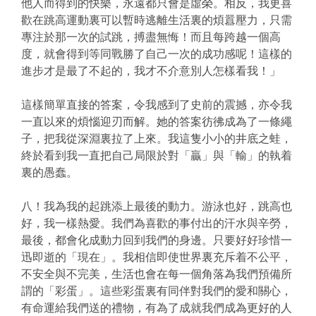
他人而得到的快樂，永遠都只會是虛榮。相反，我更喜
歡在跳高運動裏可以暫時逃離生活裏的煩囂壓力，只需
專注於那一次的試跳，搏盡無悔！而且每跨越一個高
度，就會得到等同戰勝了自己一次的成功感呢！這樣的
進步才是最了不起的，我才不介意別人怎樣看我！」
這樣簡單直接的答案，令我感到了史前的震撼，亦令我
一直以來的煩惱迎刃而解。她的答案彷彿成為了一條繩
子，把我從深淵裏拉了上來。我這隻小小的井底之蛙，
終於看到我一直把自己局限於對「贏」與「輸」的執着
裏的愚蠢。
八！我為我的起跳添上最後的動力。游泳也好，跳高也
好，我一樣熱愛。我們為喜歡的事付出的汗水與辛勞，
最後，都會化成動力回到我們的身邊。只要好好珍惜一
迅即逝的「現在」。我相信即使世界裏充斥着不公平，
不安全與不完美，生活也會在每一個角落為我們預備所
謂的「彩蛋」。這些彩蛋裏有同伴對我們的愛和關心，
有命運給我們送的禮物，有為了成就我們成為更好的人