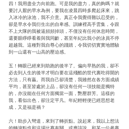
四！我用盡全力向前跑。可是我的盡力，真的夠嗎？就
要討人厭的早水為例，要我在凌晨四時多爬起床來，跳
入冰冷的泳池，我不介意。真正令我覺得難以忍受的，
卻是早水令我衍生出的自卑感。訓練裡高手雲集，令跟
不上大隊的我被逼頻頻掉頭，不僅沒有任何休息時間，
還要眼睜睜看着與我同齡，甚至年紀比我小的泳員不停
超越我。這種對我自尊心的踐踏，令我切切實實地體驗
到一山還有一山高的壓迫感。
五！轉眼已經來到助跑的後半了。偏向早熟的我，卻不
必去到人生的後半才明白要在這殘酷的世代裏吃得開的
方法，只有贏。而我自己卻清楚，我雖然在各方面成績
平均，甚至皆處於上品，卻沒有任何一項技能是獨特
的，亦沒能在任何方面獨當一面，艷壓群芳。這樣的
我，看似出色，卻注定平凡。年紀輕輕便已經思想老
成，又是福是禍？
六！助步入彎道，來到了轉折點。說起來，我以上想法
的轉淚點也和這場比賽有關，或應該說，和某一位參賽