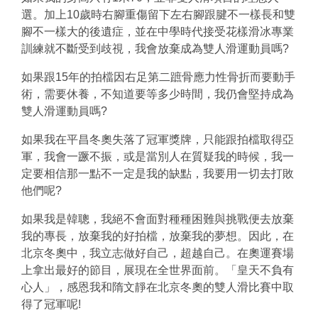
選。加上10歲時右腳重傷留下左右腳跟
腱
不一樣長和雙
腳不一樣大的後遺症，
並在中
學時代接受花樣滑冰專業
訓練就不斷受到歧視
，我會
放棄成為
雙人滑
運動員
嗎
?
如果跟
15年的
拍檔因
右足第二蹠骨應力性骨折
而要動手
術，需要休養，不知道要等多少時間，
我
仍會堅持
成為
雙人滑運動員嗎
?
如果我在
平昌冬奧
失落了冠軍獎牌，只能跟拍檔取得亞
軍，我會一蹶不振，或是當
別人在質疑
我
的時候，
我
一
定要相信那一點不一定是
我
的缺點，
我
要用一切去打敗
他們
呢
?
如果我是
韓聰
，我絕不
會
面對種種困難與
挑戰便去放棄
我的專長，放棄我的好拍檔，放棄我的夢想。因此，在
北京冬奧
中，我立志
做好自己，超越自己。在奧運賽場
上拿出最好的節目，展現在全世界面前
。
「
皇天不負有
心人
」
，感恩我和
隋文靜
在北京冬奧的
雙人滑比賽
中取
得
了
冠軍呢
!