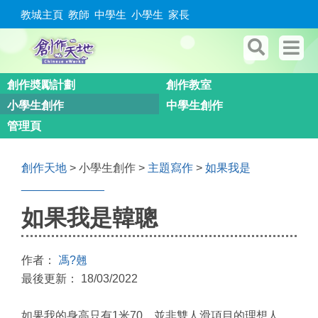
教城主頁
教師
中學生
小學生
家長
創作奬勵計劃
創作教室
小學生創作
中學生創作
管理頁
創作天地
> 小學生創作 >
主題寫作
>
如果我是
_____________
如果我是韓聰
作者：
馮?翹
最後更新： 18/03/2022
如果
我
的
身高只有1米70，並非
雙人滑項目
的理想人