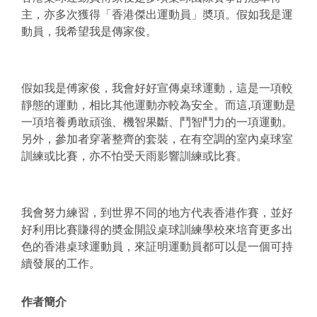
主，亦多次獲得「香港傑出運動員」奬項。假如我是運
動員，我希望我是傳家俊。
假如我是傅家俊，我會好好宣傳
桌球運動
，這
是一項較
靜態的運動，
相比其他運動亦較為安全。而這,項運動是
一項培養勇敢頑強、機智果斷、鬥智鬥力的一項運動。
另外，
參加者穿著整齊的套裝，在有空調的室內桌球室
訓練或比賽，亦不怕受天雨影響訓練或
比賽。
我會努力練習，
到世界不同的地方代表香港作賽，
並好
好利用比賽賺得的奬金開設桌球訓練學校來培育更多出
色的香港桌球運動員
，來証明運動員都可以是一個可持
續發展的工作。
作者簡介