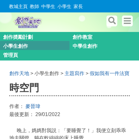
教城主頁
教師
中學生
小學生
家長
創作奬勵計劃
創作教室
小學生創作
中學生創作
管理頁
創作天地
> 小學生創作 >
主題寫作
>
假如我有一件法寶
時空門
作者：
麥晉瑋
最後更新： 29/01/2022
晚上，媽媽對我説：「要睡覺了！」我便立刻乖乖
地去關燈，躺在軟綿綿的床上睡覺。