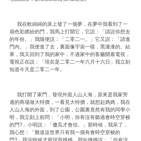
我在軟綿綿的床上發了一個夢，在夢中我看到了一
扇色彩繽紛的門，我馬上打開它，它説：「請説你想去
的年份。」我隨便説：「二零二一。」它又説：「請進
門內。」我便進了去，裏面像宇宙一樣，黑漆漆的。結
果，我又回到了我的家中，不過家中的客廳開着電視，
電視正在説：「現在是二零二一年六月十六日」我立刻
知道今天是二零二一年。
我打開了家門，發現外面人山人海，原來是我家旁
邊的商場做大特價，一看見大特價，就想起媽媽，我在
人山人海的外面，到了公園，公園裏竟然有我的同學
小
明
，我立刻上前問：「
小明
，你有沒有聽過會時空穿梭
的門?」
小明
説：「傻瓜才會信。」那時候，我呆了，
我心想：「難道這世界只有我一個有會時空穿梭的
門?」我這時候才發現我媽媽，我向媽媽説：「你有沒