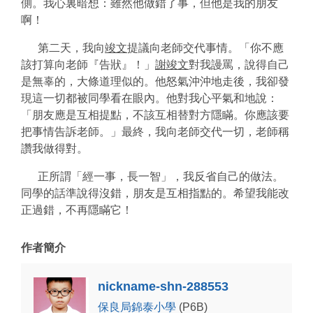
側。我心裏暗想：雖然他做錯了事，但他是我的朋友
啊！
第二天，我向
竣文
提議向老師交代事情。「你不應
該打算向老師『告狀』！」
謝竣文
對我謾罵，說得自己
是無辜的，大條道理似的。他怒氣沖沖地走後，我卻發
現這一切都被同學看在眼內。他對我心平氣和地說：
「朋友應是互相提點，不該互相替對方隱瞞。你應該要
把事情告訴老師。」最終，我向老師交代一切，老師稱
讚我做得對。
正所謂「經一事，長一智」，我反省自己的做法。
同學的話準說得沒錯，朋友是互相指點的。希望我能改
正過錯，不再隱瞞它！
作者簡介
nickname-shn-288553
保良局錦泰小學
(P6B)