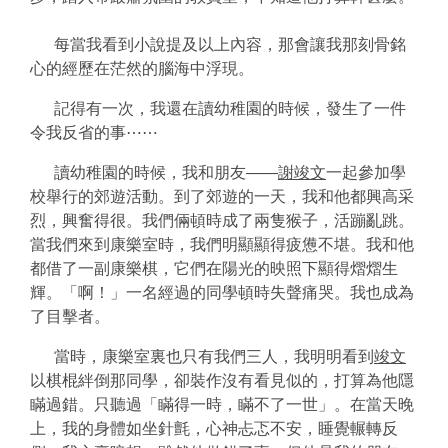
每當我看到小說提及以上內容，那會讓我那刻骨銘
心的經歷在茫然的腦海中浮現。
記得有一次，我還在讀幼稚園的時候，發生了一件
令我反省的事⋯⋯
讀幼稚園的時候，我和朋友——
謝竣文
一起參加學
校舉行的郊遊活動。到了郊遊的一天，我和他都興高采
烈，興奮得很。我們倆頓時成了兩隻猴子，活蹦亂跳。
當我們來到康樂室時，我們明顯顯得疲憊不堪。我和他
都借了一副康樂棋，它們在陽光的映照下顯得熠熠生
輝。「啊！」一名經過的同學頓時失聲痛哭。我也成為
了目擊者。
當時，康樂室裏也只有我們三人，我明明看到
竣文
以棋棍絆倒那同學，卻裝作沒有看見似的，打算為他隱
瞞過錯。只聽過「瞞得一時，瞞不了一世」。在當天晚
上，我的身體如坐針氈，心神忐忑不安，睡覺輾轉反