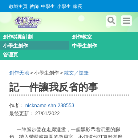
教城主頁
教師
中學生
小學生
家長
創作奬勵計劃
創作教室
小學生創作
中學生創作
管理頁
創作天地
> 小學生創作 >
散文／隨筆
記一件讓我反省的事
作者：
nickname-shn-288553
最後更新： 27/01/2022
一陣腳步聲在走廊迴盪，一個黑影帶着沉重的腳
步，踏入帶嚴肅氛圍的教員室，不知道他打算幹甚麼。