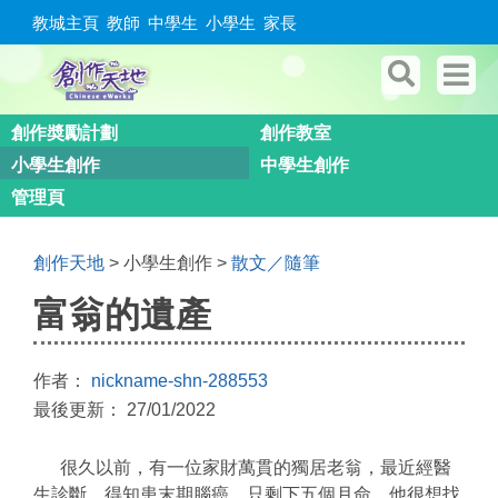
教城主頁
教師
中學生
小學生
家長
創作奬勵計劃
創作教室
小學生創作
中學生創作
管理頁
創作天地
> 小學生創作 >
散文／隨筆
富翁的遺產
作者：
nickname-shn-288553
最後更新： 27/01/2022
很久以前，有一位家財萬貫的獨居老翁，最近經醫
生診斷，得知患末期腦癌，只剩下五個月命。他很想找