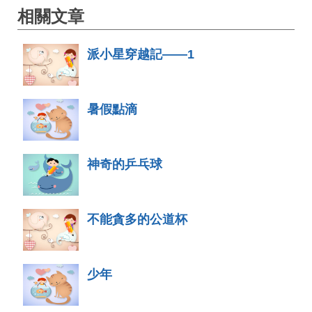
相關文章
派小星穿越記——1
暑假點滴
神奇的乒乓球
不能貪多的公道杯
少年