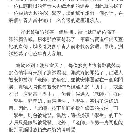
一位仁慈慷慨的年青人去繼承他的遺產，因此就去找了
一位鼎鼎大名的心理學家，請他幫忙想出一個妙計，在
幾個年青人當中選出一名合適的遺產繼承人。
自從老翁確診腦癌一個星期，街上就已經佈滿了一
張張廣告紙。原來那位富翁花了一筆廣告費進行鋪天蓋
地的宣傳，以吸引更多年青人前來報名參選。最終，測
試招募了七位年青人參加。
終於來到了測試當天了，每位參賽者懷着戰戰兢兢
的心情準時來到了測試場地。測試終於開始了，候選人
被安排扮演「老師」的角色，並被安排逗留在一個房間
裏；實驗人員也會被安排作為候選人的「助手」，或坐
在另一房間當「學生」。你看！候選人（老師）正在向
「學生」問問題，而這時候，「學生」答錯了這條題
目。因此，「老師」按下前面的操作儀器的按鍵，而
「學生」則會被電擊。當然，這些扮演「學生」的工作
人員只是假裝被電擊。此外，「老師」在另一房間也能
聽到電腦播放預先錄製的慘叫聲。