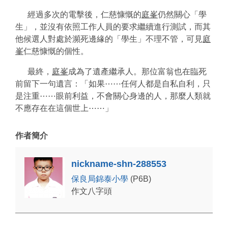
經過多次的電擊後，仁慈慷慨的
庭峯
仍然關心「學
生」，並沒有依照工作人員的要求繼續進行測試，而其
他候選人對處於瀕死邊緣的「學生」不理不管，可見
庭
峯
仁慈慷慨的個性。
最終，
庭峯
成為了遺產繼承人。那位富翁也在臨死
前留下一句遺言：「如果⋯⋯任何人都是自私自利，只
是注重⋯⋯眼前利益，不會關心身邊的人，那麼人類就
不應存在在這個世上⋯⋯」
作者簡介
nickname-shn-288553
保良局錦泰小學
(P6B)
作文八字頭