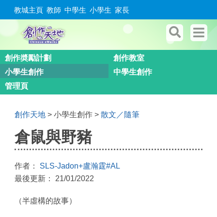
教城主頁
教師
中學生
小學生
家長
創作奬勵計劃
創作教室
小學生創作
中學生創作
管理頁
創作天地
> 小學生創作 >
散文／隨筆
倉鼠與野豬
作者：
SLS-Jadon+盧瀚霆#AL
最後更新： 21/01/2022
（半虛構的故事）