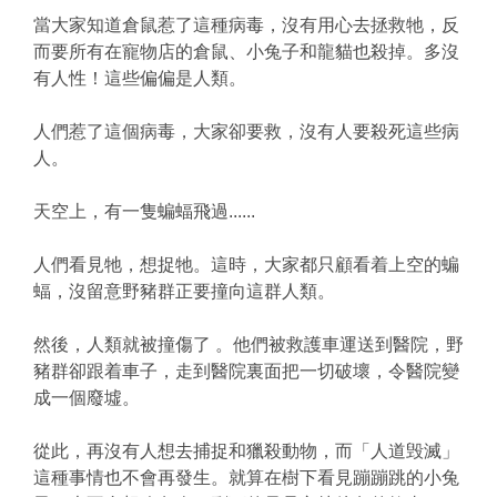
當大家知道倉鼠惹了這種病毒，沒有用心去拯救牠，反
而要所有在寵物店的倉鼠、小兔子和龍貓也殺掉。多沒
有人性！這些偏偏是人類。
人們惹了這個病毒，大家卻要救，沒有人要殺死這些病
人。
天空上，有一隻蝙蝠飛過......
人們看見牠，想捉牠。這時，大家都只顧看着上空的蝙
蝠，沒留意野豬群正要撞向這群人類。
然後，人類就被撞傷了 。他們被救護車運送到醫院，野
豬群卻跟着車子，走到醫院裏面把一切破壞，令醫院變
成一個廢墟。
從此，再沒有人想去捕捉和獵殺動物，而「人道毁滅」
這種事情也不會再發生。就算在樹下看見蹦蹦跳的小兔