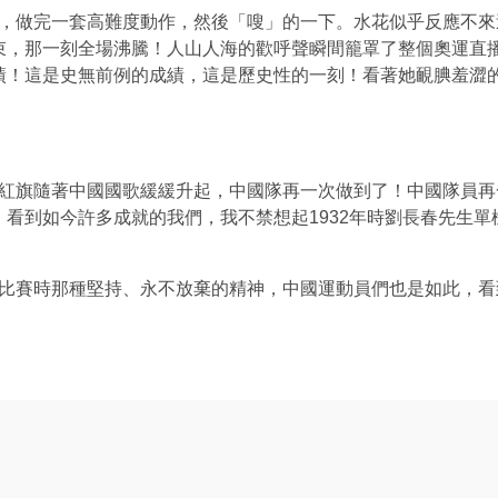
做完一套高難度動作，然後「嗖」的一下。水花似乎反應不來
束，那一刻全場沸騰！人山人海的歡呼聲瞬間籠罩了整個奧運直
績！這是史無前例的成績，這是歷史性的一刻！看著她靦腆羞澀
旗隨著中國國歌緩緩升起，中國隊再一次做到了！中國隊員再
看到如今許多成就的我們，我不禁想起1932年時劉長春先生
賽時那種堅持、永不放棄的精神，中國運動員們也是如此，看