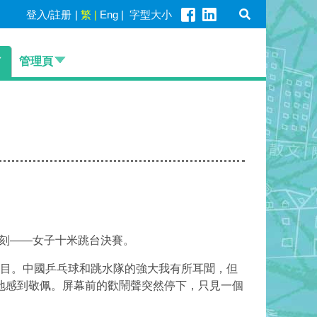
登入/註册
|
繁
|
Eng
|
字型大小
管理頁
刻——女子十米跳台決賽。
目。中國乒乓球和跳水隊的強大我有所耳聞，但
地感到敬佩。屏幕前的歡鬧聲突然停下，只見一個