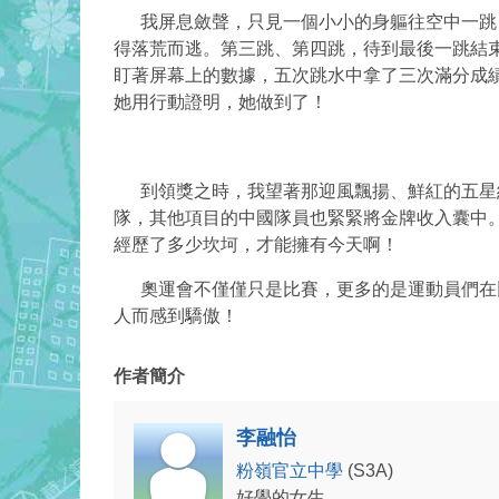
我屏息斂聲，只見一個小小的身軀往空中一跳，
得落荒而逃。第三跳、第四跳，待到最後一跳結
盯著屏幕上的數據，五次跳水中拿了三次滿分成
她用行動證明，她做到了！
到領獎之時，我望著那迎風飄揚、鮮紅的五星紅
隊，其他項目的中國隊員也緊緊將金牌收入囊中。
經歷了多少坎坷，才能擁有今天啊！
奧運會不僅僅只是比賽，更多的是運動員們在比
人而感到驕傲！
作者簡介
李融怡
粉嶺官立中學
(S3A)
好學的女生