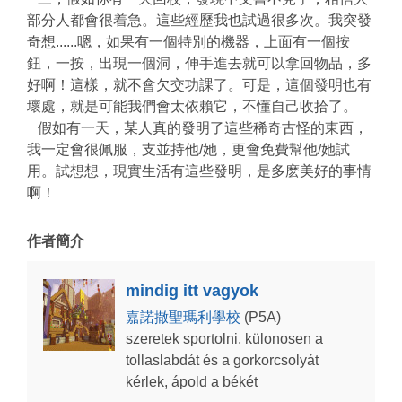
部分人都會很着急。這些經歷我也試過很多次。我突發
奇想......嗯，如果有一個特別的機器，上面有一個按
鈕，一按，出現一個洞，伸手進去就可以拿回物品，多
好啊！這樣，就不會欠交功課了。可是，這個發明也有
壞處，就是可能我們會太依賴它，不懂自己收拾了。
假如有一天，某人真的發明了這些稀奇古怪的東西，
我一定會很佩服，支並持他/她，更會免費幫他/她試
用。試想想，現實生活有這些發明，是多麽美好的事情
啊！
作者簡介
mindig itt vagyok
嘉諾撒聖瑪利學校
(P5A)
szeretek sportolni, külonosen a
tollaslabdát és a gorkorcsolyát
kérlek, ápold a békét