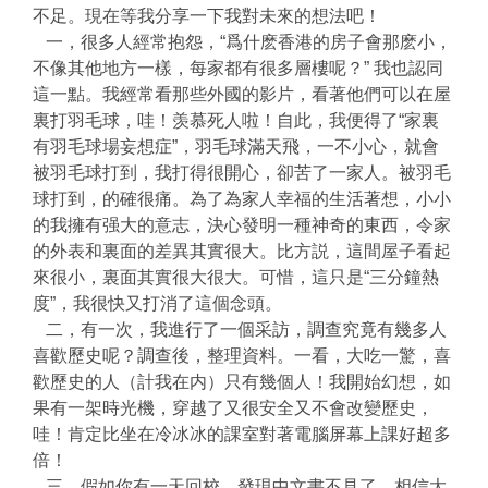
不足。現在等我分享一下我對未來的想法吧！
一，很多人經常抱怨，“爲什麽香港的房子會那麽小，
不像其他地方一樣，每家都有很多層樓呢？” 我也認同
這一點。我經常看那些外國的影片，看著他們可以在屋
裏打羽毛球，哇！羡慕死人啦！自此，我便得了“家裏
有羽毛球場妄想症”，羽毛球滿天飛，一不小心，就會
被羽毛球打到，我打得很開心，卻苦了一家人。被羽毛
球打到，的確很痛。為了為家人幸福的生活著想，小小
的我擁有强大的意志，決心發明一種神奇的東西，令家
的外表和裏面的差異其實很大。比方説，這間屋子看起
來很小，裏面其實很大很大。可惜，這只是“三分鐘熱
度”，我很快又打消了這個念頭。
二，有一次，我進行了一個采訪，調查究竟有幾多人
喜歡歷史呢？調查後，整理資料。一看，大吃一驚，喜
歡歷史的人（計我在内）只有幾個人！我開始幻想，如
果有一架時光機，穿越了又很安全又不會改變歷史，
哇！肯定比坐在冷冰冰的課室對著電腦屏幕上課好超多
倍！
三，假如你有一天回校，發現中文書不見了，相信大