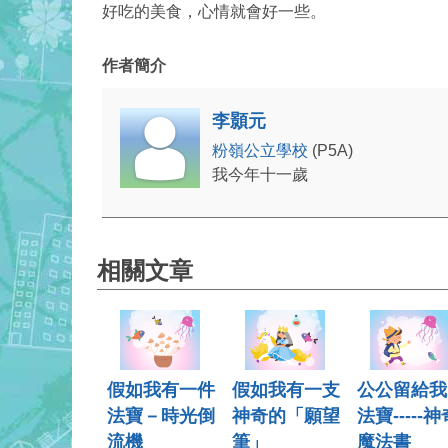
好吃的美食，心情就會好一些。
作者簡介
李顥元
粉嶺公立學校
(P5A)
我今年十一歲
相關文章
假如我有一件
假如我有一支
公公留給我
法寶－時光倒
神奇的「願望
法寶-----神
流機
筆」
魔法書