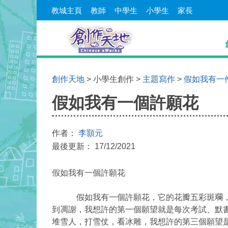
教城主頁
教師
中學生
小學生
家長
創作天地
> 小學生創作 >
主題寫作
>
假如我有一
假如我有一個許願花
作者：
李顥元
最後更新： 17/12/2021
假如我有一個許願花
假如我有一個許願花，它的花瓣五彩斑斕，它
到凋謝，我想許的第一個願望就是每次考試、默
堆雪人，打雪仗，看冰雕，我想許的第三個願望