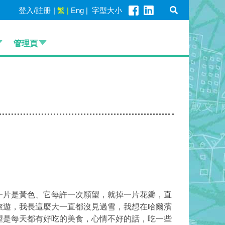
登入/註册
|
繁
|
Eng
|
字型大小
管理頁
片是黃色、它每許一次願望，就掉一片花瓣，直
旅遊，我長這麼大一直都沒見過雪，我想在哈爾濱
望是每天都有好吃的美食，心情不好的話，吃一些