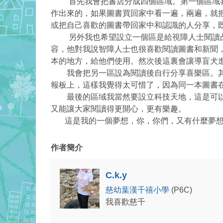
首先我會把書店分成四個區域。第一個區域我
作出來的，如果圖書買回家中看一遍，兩遍，就
或把自己喜歡的圖書帶回家中和認識的人分享，
另外我也希望設立一個區是給視障人士閱讀凸
容，他對我說智障人士也很喜歡閱讀圖書和新聞
本的地方，給他們使用。然次後這裏會讓導盲犬
我會把另一區設為閱讀後自行分享喜樂區。其實
報板上，這樣我覺得太可惜了，因為同一本圖書
最後的區域我當然要設立科技天地，這是可以用
又能讓大家閱讀得更開心，更有樂趣。
這是我的一個夢想，你，你們，又有什麼夢
作者簡介
C.k.y
慈幼葉漢千禧小學
(P6C)
我喜歡慈千