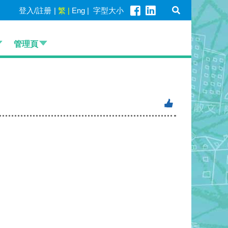
登入/註册
|
繁
|
Eng
|
字型大小
管理頁