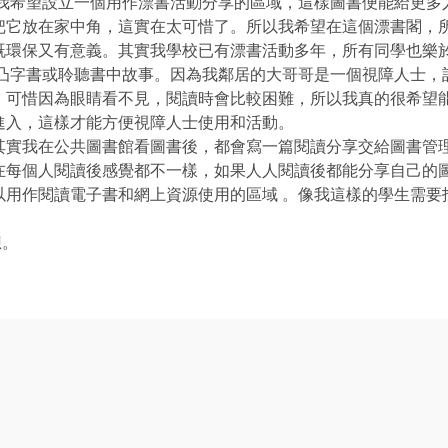
希望設立一個用作漂書活動分享的區域，這樣圖書便能給更多人
把它放在家中角，這實在太可惜了。所以我希望在這個漂書閣，
既環保又有意義。其實我學校已有漂書活動多年，所有同學也樂
字書或聆聽書中故事。因為我鄰居的大哥哥是一個視障人士，記
，可惜因為眼睛看不見，閱讀時會比較困難，所以我真的很希望
進入，這樣才能方便視障人士使用和活動。
我在公共圖書館看圖書後，都會寫一篇閱讀分享交給圖書管理
在每個人閱讀後感覺都不一樣，如果人人閱讀後都能分享自己的
作閱讀電子書和網上資源使用的區域 。像我這樣的學生需要
想。