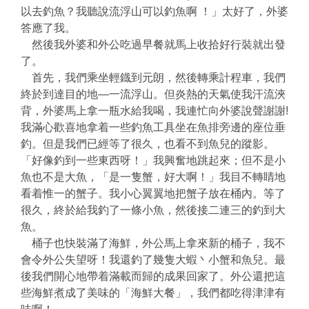
以去釣魚？我聽說流浮山可以釣魚啊 ！」太好了，外婆
答應了我。
然後我外婆和外公吃過早餐就馬上收拾好行裝就出發
了。
首先，我們乘坐輕鐡到元朗，然後轉乘計程車，我們
終於到達目的地—一流浮山。但炎熱的天氣使我汗流浹
背，外婆馬上拿一瓶水給我喝，我連忙向外婆說聲謝謝!
我滿心歡喜地拿着一些釣魚工具坐在魚排旁邊的座位垂
釣。但是我們已經等了很久，也看不到魚兒的蹤影。
「好像釣到一些東西呀！」我興奮地跳起來；但不是小
魚也不是大魚，「是一隻蟹，好大啊！」我目不轉睛地
看着惟一的蟹子。我小心翼翼地把蟹子放在桶內。等了
很久，終於給我釣了一條小魚，然後接二連三的釣到大
魚。
桶子也快裝滿了海鮮，外公馬上拿來新的桶子，我不
會令外公失望呀！我還釣了幾隻大蝦丶小蟹和魚兒。最
後我們開心地帶着滿載而歸的成果回家了。外公還把這
些海鮮煮成了美味的「海鮮大餐」，我們都吃得津津有