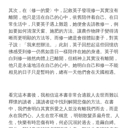
其次，在〈修一的愛〉中，記敘英子發現修一其實沒有
離開，他只是活在自己的心中，依舊陪伴着自己。在日
常生活中，只要英子遇上難題，她便會去請教修一，例
如要如何清潔天窗、施肥的方法、讓農作物牌子變得清
晰而更明顯的方法等。而修一總是會很體貼妻子，對英
子說：「我來想辦法。」此刻，英子回想起這些回憶彷
彿感受到修一仍舊如昔日一樣陪伴在她的身邊。英子明
白到修一雖然肉體上已離開，但精神上其實沒有離開，
他只是永遠地活在自己的心中。她明白自己和修一不能
相見的日子只是暫時的，總有一天他們會在天國相遇。
看完這本書後，我相信這本書非常合適親人去世而難以
釋懷的讀者，讓讀者從中找到解開悲傷的方法。在書
中，我們會明白其實所愛之人並沒有離我們而去，而是
永在我們心。人生在世不稱意
，明朝散髮弄扁舟世。人
生，快樂有時悲傷有時，何必沉溺於過去，造繭自縛。