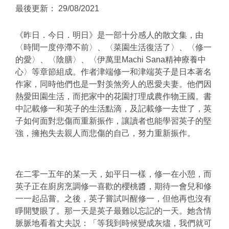
最後更新： 29/08/2021
《昨日．今日．明日》是一部十分感人的散文集，由
〈時間一度停滯不前〉、〈菜園生活復活了〉、〈修一
的愛〉、〈陰膳〉、〈伊萬里
Machi Sana
精神療養中
心〉等章節組成。作者津端修一和津端英子是日本著名
作家，同時他們也是一對羡煞旁人的恩愛夫妻。他們因
熱愛田園生活，而把家中的花園打理成農作物王國。書
中記載修一和英子的生活點滴，及記載修一去世了，英
子如何面對悲傷而重新振作，讓讀者也能學習英子的堅
強，擁抱失去親人而悲傷的自己，努力重新振作。
在二零一五年的某一天，如平日一樣，修一在小憩，而
英子正在廚房烹調修一喜歡的櫻桃醬，期待一會兒和修
一一起品嘗。之後，英子嘗試叫醒修一，但他再也沒有
睜開雙眼了。那一天是英子最難以忘記的一天。她含情
脈脈地看着丈夫説：「等我到時候變成灰燼，我們就可