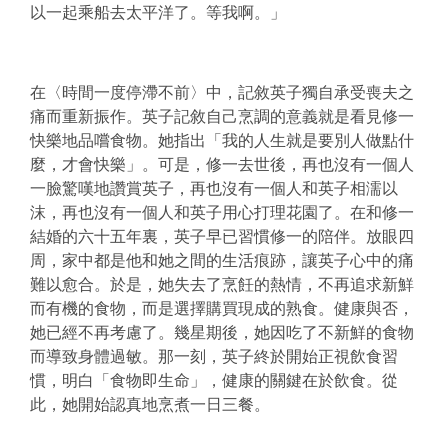
以一起乘船去太平洋了。等我啊。」
在〈時間一度停滯不前〉中，記敘英子獨自承受喪夫之
痛而重新振作。英子記敘自己烹調的意義就是看見修一
快樂地品嚐食物。她指出「我的人生就是要別人做點什
麼，才會快樂」。可是，修一去世後，再也沒有一個人
一臉驚嘆地讚賞英子，再也沒有一個人和英子相濡以
沫，再也沒有一個人和英子用心打理花園了。在和修一
結婚的六十五年裏，英子早已習慣修一的陪伴。放眼四
周，家中都是他和她之間的生活痕跡，讓英子心中的痛
難以愈合。於是，她失去了烹飪的熱情，不再追求新鮮
而有機的食物，而是選擇購買現成的熟食。健康與否，
她已經不再考慮了。幾星期後，她因吃了不新鮮的食物
而導致身體過敏。那一刻，英子終於開始正視飲食習
慣，明白「食物即生命」，健康的關鍵在於飲食。從
此，她開始認真地烹煮一日三餐。