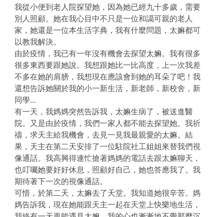
我從小便到老人院探望她，因為她已經九十多歲，需要
別人照顧。她在我心目中不只是一位和譪可親的老人
家，她還是一位本生活字典，我有什麼問題，太嫲都可
以教我解決。
由於疫情，我已有一年沒有機會去探望太嫲。我有很多
很多東西要跟她說。我想跟她比一比高度，上一次我差
不多在她的肩膀，我想現在應該會到她的耳朵了吧！我
還想告訴她關於我的小一新生活，新老師，新校舍，新
同學...
有一天，我媽媽突然告訴我，太嫲生病了，被送進醫
院。又是由於疫情，我們一家人都不能去探望她。我祈
禱，求天主給我機會，去見一見我最親愛的太嫲。結
果，天主在第二天安排了一位駐院社工姐姐來替我們視
像通話。我高興得連忙搶著媽媽的電話去跟太嫲聊天，
也叮囑她要好好休息，照顧好自己，她也答應我了。我
期待著下一次的視像通話。
可惜，於第二天，太嫲去了天堂。我知道她很辛苦。媽
媽告訴我，現在她能跟天主一起在天堂上快樂地生活，
我終有一天再能遇見太嫲，我的心也漸漸地不覺那麼沉