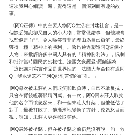
這次我用心細讀一遍，覺得這是一個深刻而有趣的故
事。
《阿Q正傳》中的主要人物阿Q生活在封建社會，是一
個缺乏知識卻又自大的小人物，常常做錯事，但他總會
找些似是而非、令人啼笑皆非的理由為自己辯解，最終
獲得一種「精神上的勝利」。魯迅通過塑造阿Q這個小
人物，來批評許多中國人具有的「精神勝利法」，諷刺
和批評當時國民的劣根性。法國文豪羅曼·羅蘭認為：
「這部諷刺寫實作品是世界性的，法國大革命也有過阿
Q，我永遠忘不了阿Q那副苦惱的面孔。」
阿Q每次被未莊的人們取笑和欺負時，自己不敢反抗，
只會在背後瞪著眼睛回罵。有一次，阿Q因未莊人取笑
他的名字而憤怒起來，和一個未莊人打架，但他低估了
對手，最後打敗了。他漸漸地變換了方針，改為怒目而
視，誰知，未莊人更喜歡取笑他。
阿Q最終被槍斃，但在被槍斃之前仍然沒有說一句「救