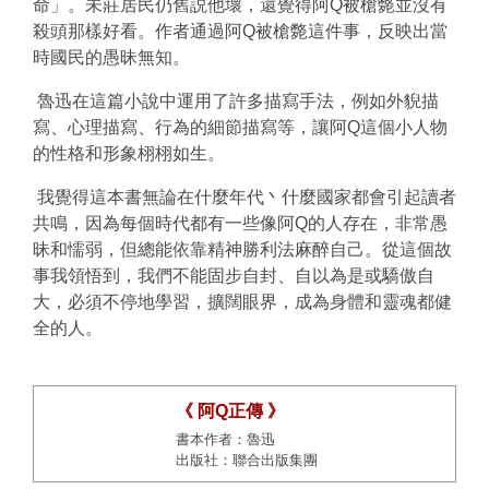
命」。未莊居民仍舊説他壞，還覺得阿Q被槍斃並沒有
殺頭那樣好看。作者通過阿Q被槍斃這件事，反映出當
時國民的愚昧無知。
魯迅在這篇小說中運用了許多描寫手法，例如外貎描
寫、心理描寫、行為的細節描寫等，讓阿Q這個小人物
的性格和形象栩栩如生。
我覺得這本書無論在什麼年代丶什麼國家都會引起讀者
共鳴，因為每個時代都有一些像阿Q的人存在，非常愚
昧和懦弱，但總能依靠精神勝利法麻醉自己。從這個故
事我領悟到，我們不能固步自封、自以為是或驕傲自
大，必須不停地學習，擴闊眼界，成為身體和靈魂都健
全的人。
《 阿Q正傳 》
書本作者：魯迅
出版社：聯合出版集團