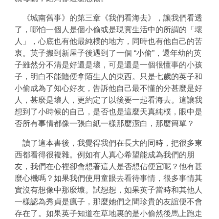
《城南舊事》的第三章《我們看海去》，讓我們看透
了，哪怕一個人是個小偷或是現實生活中的所謂的「壞
人」，心底也有他最純樸的地方，同時也有他自己的苦
衷。英子搬到新屋子後遇到了一個 “小偷”，還年幼的英
子雖然分不清是好還是壞，可是還是一個很懂事的小孩
子，明白不能隨便拿陌生人的東西。只是七歲的英子和
小偷成為了知心好友，告訴他自己最不懂的分甚麼是好
人，甚麼是壞人，更約定了以後要一起看海去。這讓我
想到了小時候的自己，是否也是這麼天真純樸，眼中是
否所有事情都像一張白紙一樣那麼潔白，那麼簡單？
讀了這本書後，我覺得我們在長大的同時，把很多東
西都看得很複雜。例如有人真心希望能成為我們的朋
友，我們在心裡卻會想著這人是否想佔便宜呢？他有甚
麼心機嗎？如果我們使用童眼去看待事情，很多事情其
實沒有想像中那麼壞。試想想，如果英子當時和其他人
一樣認為秀貞是瘋子，那麼她們之間珍貴的友誼便不會
存在了。如果英子知道在草地裏的是小偷然後馬上跑走