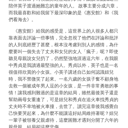
陪伴英子渡過她難忘的童年的人。 故事主要分成六章，
而我最喜歡和給我留下最深印象的是《惠安館》和《我
們看海去》。
《惠安館》給我的感受是，這世界上的人很多人都只
靠表面去評論一些事情，完全忽視了他們在評論和批評
的人到底經歷了甚麼，根本沒考慮到別人的感情，為什
麼要叫一個失去了丈夫和女兒的女人「瘋子」呢？即使
聽見母親說女兒扔了，仍然堅強地涯過這六年，在我眼
中秀貞是我讀過最堅強的人。秀貞以外，英子也是一名
很值得欣賞的小女孩。小英子講述自己如何認識妞兒
時，我不禁微笑了起來。一名六歲的女孩子奮不顧身地
去救一個被成年男人逗的小女孩，是一件非常勇敢的事
情！讓我感到難過的是這章的結局，雖然最後英子還是
幫助兩母女重逢了，可是妞兒和秀貞在追火車找秀貞的
丈夫時不幸地被火車撞，去世了。讀完這章後我感覺自
己快要哭起來，為什麼不能讓這好結局維持著呢？妞兒
一輩子被領養父親虐待，這麼困難才遇到分開了六年的
親母親，結局卻這麼悲傷。