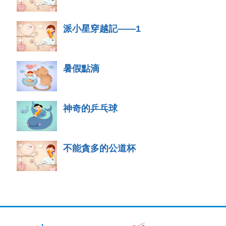
派小星穿越記——1
暑假點滴
神奇的乒乓球
不能貪多的公道杯