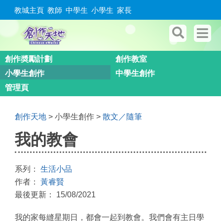
教城主頁
教師
中學生
小學生
家長
創作奬勵計劃
創作教室
小學生創作
中學生創作
管理頁
創作天地
> 小學生創作 >
散文／隨筆
我的教會
系列：
生活小品
作者：
黃睿賢
最後更新： 15/08/2021
我的家每縫星期日，都會一起到教會。我們會有主日學