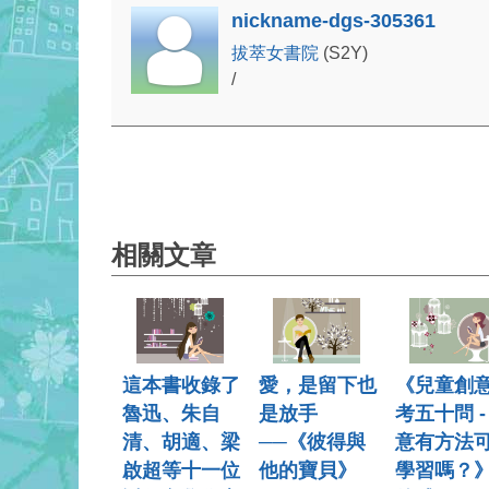
nickname-dgs-305361
拔萃女書院
(S2Y)
/
相關文章
這本書收錄了
愛，是留下也
《兒童創
魯迅、朱自
是放手
考五十問 -
清、胡適、梁
──《彼得與
意有方法
啟超等十一位
他的寶貝》
學習嗎？