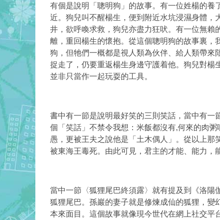
有個是說明「聰明狗」的故事。有一位姓楊的養了
近。狗兒叫不醒楊生，便到附近水坑浸濕身體，
井，欲呼喚求救，狗兒亦盡力狂吠。有一位無賴
離，重回楊生的懷抱。從這個聰明狗的故事裏，
狗，但牠們一概都是視人類為伙伴、給人類帶來
捉走了，仍要重返楊生身邊守護着他。狗兒對楊
並非只當作一起玩耍的工具。
書中有一節是說明最好笑的三則笑話，當中有一
個「笑話」不禁令我想：米飯都沒有,何來的肉
愚，更被王夫之說他是「土木偶人」。從以上那
被東海王毒死。由此可見，君主的才能、能力，
當中一節〈狐狸尾巴終須露〉就有提及到《洛陽
狐狸尾巴。孫巖的妻子就是修煉成仙的狐狸，變
本來面目。這個故事就像現今世代在網上社交平