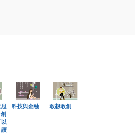
意思
科技與金融
敢想敢創
 創
可以
》讀