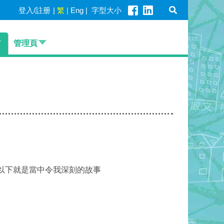
登入/註册
|
繁
|
Eng
|
字型大小
管理頁
以下就是當中令我深刻的故事