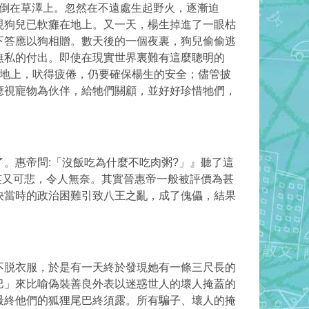
 倒在草澤上。忽然在不遠處生起野火，逐漸迫
現狗兒已軟癱在地上。又一天，楊生掉進了一眼枯
下答應以狗相贈。數天後的一個夜裏，狗兒偷偷逃
無私的付出。即使在現實世界裏難有這麼聰明的
在地上，吠得疲倦，仍要確保楊生的安全；儘管披
視寵物為伙伴，給牠們關顧，並好­好珍惜牠們，
。惠帝問:「沒飯吃為什麼不吃肉粥?」』聽了這
笑又可悲，令人無奈。其實晉惠帝一般被評價為甚
決當時的政治困難引致八王之亂，成了傀儡，結果
不脱衣服，於是有一天終於發現她有一條三尺長的
巴」來比喻偽裝善良外表以迷惑世人的壞人掩蓋的
最終他們的狐狸尾巴終須露。所有騙子、壞人的掩