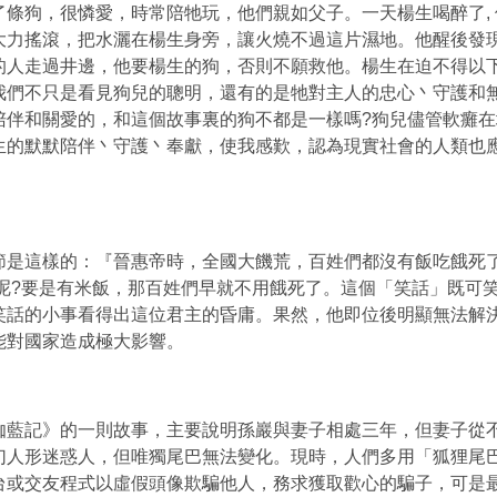
條狗，很憐愛，時常陪牠玩，他們親如父子。一天楊生喝醉了,
大力搖滾，把水灑在楊生身旁，讓火燒不過這片濕地。他醒後發
的人走過井邊，他要楊生的狗，否則不願救他。楊生在迫不得以
我們不只是看見狗兒的聰明，還有的是牠對主人的忠心丶守護和
陪伴和關愛的，和這個故事裏的狗不都是一樣嗎?狗兒儘管軟癱
生的默默陪伴丶守護丶奉獻，使我感歎，認為現實社會的人類也應
節是這樣的：『晉惠帝時，全國大饑荒，百姓們都沒有飯吃餓死了
粥呢?要是有米飯，那百姓們早就不用餓死了。這個「笑話」既可
笑話的小事看得出這位君主的昏庸。果然，他即位後明顯無法解
能對國家造成極大影響。
伽藍記》的一則故事，主要說明孫巖與妻子相處三年，但妻子從
幻人形迷惑人，但唯獨尾巴無法變­化。現時，人們多用「狐狸尾
台或交友程式以虛假頭像欺騙他人，務求獲取歡心的騙子，可是