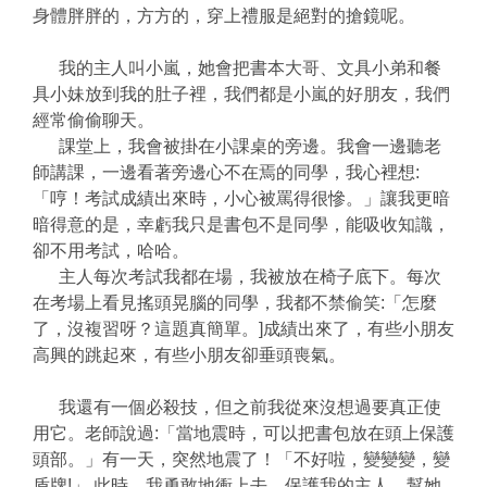
身體胖胖的，方方的，穿上禮服是絕對的搶鏡呢。
我的主人叫小嵐，她會把書本大哥、文具小弟和餐
具小妹放到我的肚子裡，我們都是小嵐的好朋友，我們
經常偷偷聊天。
課堂上，我會被掛在小課桌的旁邊。我會一邊聽老
師講課，一邊看著旁邊心不在焉的同學，我心裡想:
「哼！考試成績出來時，小心被罵得很慘。」讓我更暗
暗得意的是，幸虧我只是書包不是同學，能吸收知識，
卻不用考試，哈哈。
主人每次考試我都在場，我被放在椅子底下。每次
在考場上看見搖頭晃腦的同學，我都不禁偷笑:「怎麼
了，沒複習呀？這題真簡單。]成績出來了，有些小朋友
高興的跳起來，有些小朋友卻垂頭喪氣。
我還有一個必殺技，但之前我從來沒想過要真正使
用它。老師說過:「當地震時，可以把書包放在頭上保護
頭部。」有一天，突然地震了！「不好啦，變變變，變
盾牌!」 此時，我勇敢地衝上去，保護我的主人，幫她